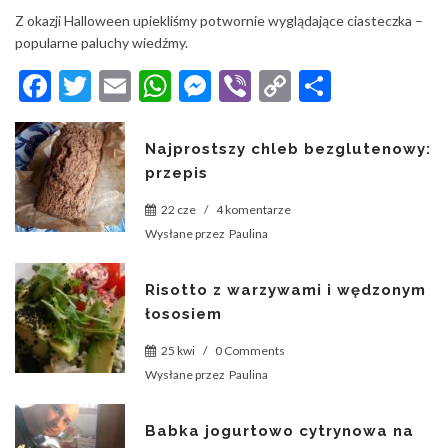
Z okazji Halloween upiekliśmy potwornie wyglądające ciasteczka –
popularne paluchy wiedźmy.
Facebook
Twitter
Email
WhatsApp
Messenger
Viber
Copy
Share
Link
Najprostszy chleb bezglutenowy:
przepis
22 cze
/
4 komentarze
Wysłane przez
Paulina
Risotto z warzywami i wędzonym
łososiem
25 kwi
/
0 Comments
Wysłane przez
Paulina
Babka jogurtowo cytrynowa na