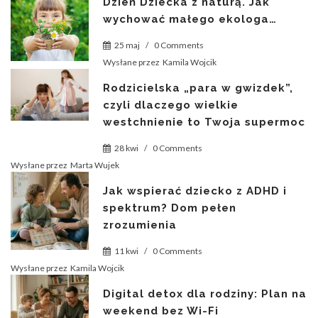
Dzień Dziecka z naturą. Jak
wychować małego ekologa…
25 maj
/
0 Comments
Wysłane przez
Kamila Wojcik
Rodzicielska „para w gwizdek”,
czyli dlaczego wielkie
westchnienie to Twoja supermoc
28 kwi
/
0 Comments
Wysłane przez
Marta Wujek
Jak wspierać dziecko z ADHD i
spektrum? Dom pełen
zrozumienia
11 kwi
/
0 Comments
Wysłane przez
Kamila Wojcik
Digital detox dla rodziny: Plan na
weekend bez Wi-Fi