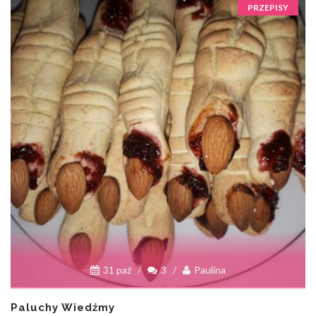
PRZEPISY
31 paź
/
3
/
Paulina
Paluchy Wiedźmy