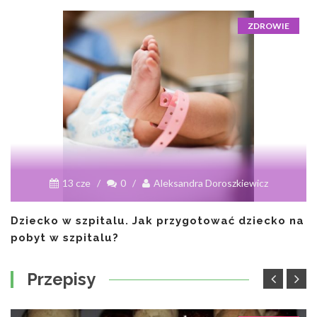
ZDROWIE
13 cze
/
0
/
Aleksandra Doroszkiewicz
Dziecko w szpitalu. Jak przygotować dziecko na
pobyt w szpitalu?
Przepisy