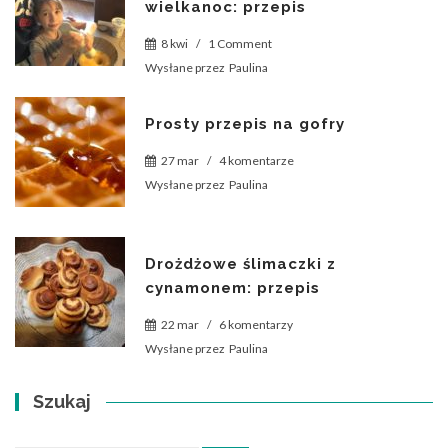
wielkanoc: przepis
8 kwi
/
1 Comment
Wysłane przez
Paulina
Prosty przepis na gofry
27 mar
/
4 komentarze
Wysłane przez
Paulina
Drożdżowe ślimaczki z
cynamonem: przepis
22 mar
/
6 komentarzy
Wysłane przez
Paulina
Szukaj