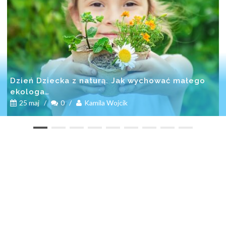
Dzień Dziecka z naturą. Jak wychować małego
ekologa…
25 maj
/
0
/
Kamila Wojcik