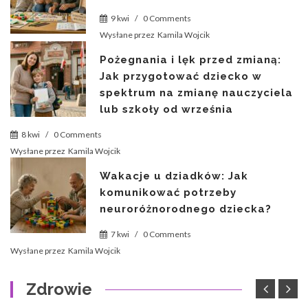
9 kwi
/
0 Comments
Wysłane przez
Kamila Wojcik
Pożegnania i lęk przed zmianą:
Jak przygotować dziecko w
spektrum na zmianę nauczyciela
lub szkoły od września
8 kwi
/
0 Comments
Wysłane przez
Kamila Wojcik
Wakacje u dziadków: Jak
komunikować potrzeby
neuroróżnorodnego dziecka?
7 kwi
/
0 Comments
Wysłane przez
Kamila Wojcik
Zdrowie