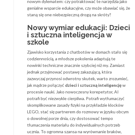
nowym dylematem: czy potraktować te narzędzia jako
genialne wsparcie edukacyjne, czy może obawiać się, że
staną się one niebezpieczną drogą na skróty?
Nowy wymiar edukacji: Dzieci
i sztuczna inteligencja w
szkole
Zjawisko korzystania z chatbotów w domach stało się
codziennością, a młodsze pokolenia adaptują te
nowinki techniczne znacznie szybciej niż my. Zamiast
jednak przyjmować postawę zakazującą, która
zazwyczaj przynosi odwrotny skutek, warto zrozumieć,
jak mądrze połączyć
dzieci i sztuczną inteligencję
w
procesie nauki. Jako nowoczesny korepetytor, AI
potrafi być niezwykle cierpliwa. Potrafi wytłumaczyć
skomplikowane zasady fizyki na przykładzie klocków
LEGO, stać się partnerem do rozmowy w języku obcym
o dowolnej porze dnia, czy dostosować tempo
tłumaczenia materiału do indywidualnych potrzeb
ucznia. To ogromna szansa na wyrównanie braków,