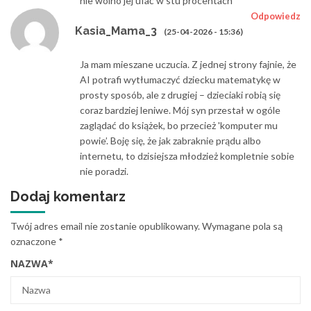
nie wolno jej ufać w stu procentach
Odpowiedz
Kasia_Mama_3
(25-04-2026 - 15:36)
Ja mam mieszane uczucia. Z jednej strony fajnie, że
AI potrafi wytłumaczyć dziecku matematykę w
prosty sposób, ale z drugiej – dzieciaki robią się
coraz bardziej leniwe. Mój syn przestał w ogóle
zaglądać do książek, bo przecież 'komputer mu
powie’. Boję się, że jak zabraknie prądu albo
internetu, to dzisiejsza młodzież kompletnie sobie
nie poradzi.
Dodaj komentarz
Twój adres email nie zostanie opublikowany.
Wymagane pola są
oznaczone
*
NAZWA
*