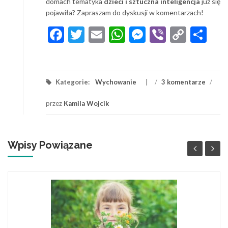
domach tematyka
dzieci i sztuczna inteligencja
już się
pojawiła? Zapraszam do dyskusji w komentarzach!
Facebook
Twitter
Email
WhatsApp
Messenger
Viber
Copy
Sh
Link
Kategorie:
Wychowanie
/
3 komentarze
/
przez
Kamila Wojcik
Wpisy Powiązane