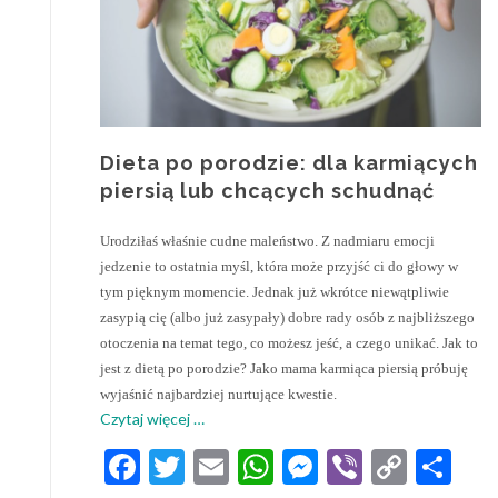
Dieta po porodzie: dla karmiących
piersią lub chcących schudnąć
Urodziłaś właśnie cudne maleństwo. Z nadmiaru emocji
jedzenie to ostatnia myśl, która może przyjść ci do głowy w
tym pięknym momencie. Jednak już wkrótce niewątpliwie
zasypią cię (albo już zasypały) dobre rady osób z najbliższego
otoczenia na temat tego, co możesz jeść, a czego unikać. Jak to
jest z dietą po porodzie? Jako mama karmiąca piersią próbuję
wyjaśnić najbardziej nurtujące kwestie.
o
Czytaj więcej
…
Dieta
Facebook
Twitter
Email
WhatsApp
Messenger
Viber
Copy
Sh
po
porodzie: