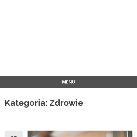
MENU
Przejdź
do
Kategoria:
Zdrowie
treści