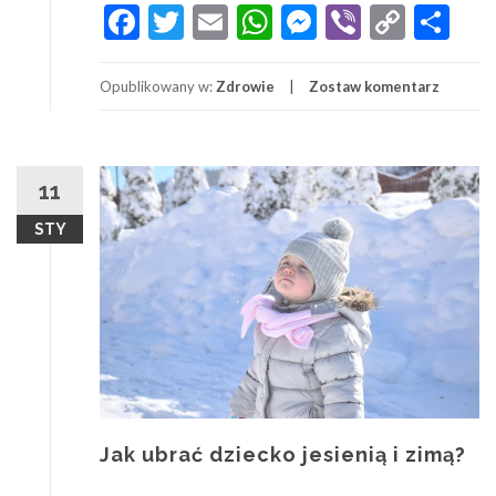
Facebook
Twitter
Email
WhatsApp
Messenger
Viber
Copy
Sh
jeść
Link
podczas
karmienia
Opublikowany w:
Zdrowie
Zostaw komentarz
piersią?
Dieta
matki
karmiącej
11
STY
Jak ubrać dziecko jesienią i zimą?