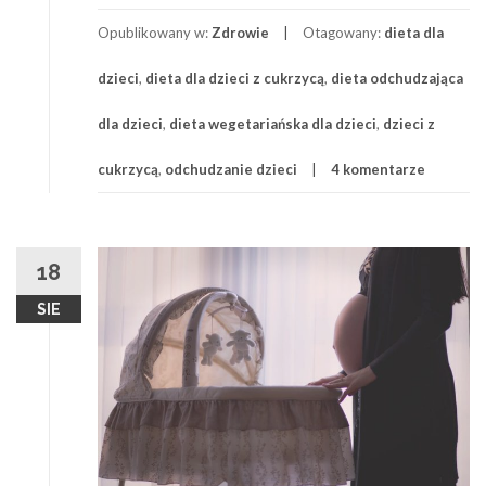
Link
–
Opublikowany w:
Zdrowie
Otagowany:
dieta dla
diety
dla
dzieci
,
dieta dla dzieci z cukrzycą
,
dieta odchudzająca
dzieci:
z
dla dzieci
,
dieta wegetariańska dla dzieci
,
dzieci z
nadwagą,
autyzmem,
cukrzycą
,
odchudzanie dzieci
4 komentarze
czy
refluksem
18
SIE