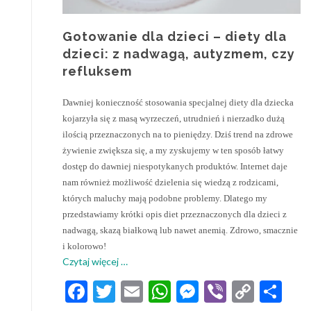
Gotowanie dla dzieci – diety dla
dzieci: z nadwagą, autyzmem, czy
refluksem
Dawniej konieczność stosowania specjalnej diety dla dziecka
kojarzyła się z masą wyrzeczeń, utrudnień i nierzadko dużą
ilością przeznaczonych na to pieniędzy. Dziś trend na zdrowe
żywienie zwiększa się, a my zyskujemy w ten sposób łatwy
dostęp do dawniej niespotykanych produktów. Internet daje
nam również możliwość dzielenia się wiedzą z rodzicami,
których maluchy mają podobne problemy. Dlatego my
przedstawiamy krótki opis diet przeznaczonych dla dzieci z
nadwagą, skazą białkową lub nawet anemią. Zdrowo, smacznie
i kolorowo!
o
Czytaj więcej
…
Gotowanie
Facebook
Twitter
Email
WhatsApp
Messenger
Viber
Copy
Sh
dla
dzieci