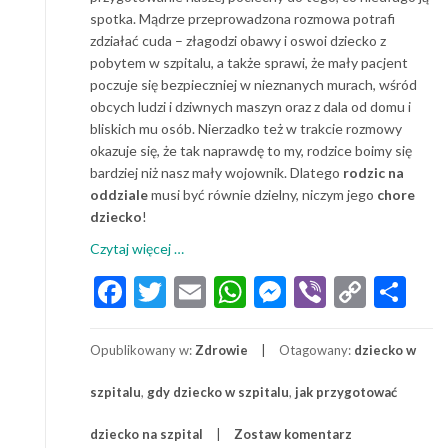
spotka. Mądrze przeprowadzona rozmowa potrafi
zdziałać cuda – złagodzi obawy i oswoi dziecko z
pobytem w szpitalu, a także sprawi, że mały pacjent
poczuje się bezpieczniej w nieznanych murach, wśród
obcych ludzi i dziwnych maszyn oraz z dala od domu i
bliskich mu osób. Nierzadko też w trakcie rozmowy
okazuje się, że tak naprawdę to my, rodzice boimy się
bardziej niż nasz mały wojownik. Dlatego
rodzic na
oddziale
musi być równie dzielny, niczym jego
chore
dziecko
!
o
Czytaj więcej
…
Dziecko
Facebook
Twitter
Email
WhatsApp
Messenger
Viber
Copy
Sh
w
Link
szpitalu.
Jak
Opublikowany w:
Zdrowie
Otagowany:
dziecko w
przygotować
dziecko
szpitalu
,
gdy dziecko w szpitalu
,
jak przygotować
na
pobyt
dziecko na szpital
Zostaw komentarz
w