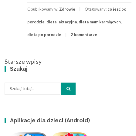
Link
dla
Opublikowany w:
Zdrowie
Otagowany:
co jesć po
karmiących
piersią
porodzie
,
dieta laktacyjna
,
dieta mam karmiących
,
lub
chcących
dieta po porodzie
2 komentarze
schudnąć
Nawigacja
Starsze wpisy
po
Szukaj
wpisach
Szukaj:
Aplikacje dla dzieci (Android)