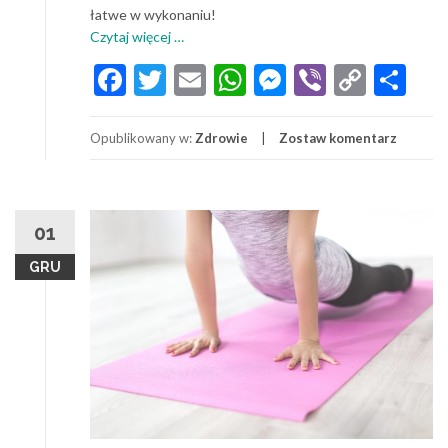
łatwe w wykonaniu!
o
Czytaj więcej
…
Zdrowe
Facebook
Twitter
Email
WhatsApp
Messenger
Viber
Copy
Sh
słodycze
Link
dla
dzieci
Opublikowany w:
Zdrowie
Zostaw komentarz
01
GRU