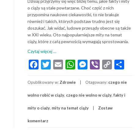
Dzisiaj przyjrzymy się więc bliżej temu, jakie fakty i mity
o ciąży są stale powtarzane. Choć część z nich
przypomina naukowe ciekawostki, to nie brakuje
również i takich, których podstaw trudno jest się
doszukać. Jak widać, ludowe przesądy obecne są także
w XXI wieku. Oto najpopularniejsze mity na temat
ciąży, które z całą pewnością wymagają sprostowania.
o
Czytaj więcej
…
Ciąża:
Facebook
Twitter
Email
WhatsApp
Messenger
Viber
Copy
Sh
fakty
Link
i
mity
Opublikowany w:
Zdrowie
Otagowany:
czego nie
wolno robić w ciąży
,
czego nie wolno w ciąży
,
fakty i
mity o ciaży
,
mity na temat ciąży
Zostaw
komentarz