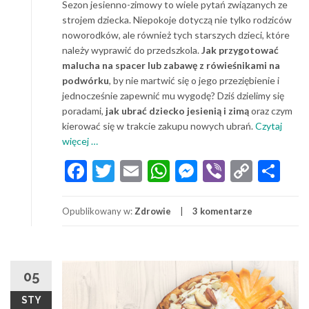
Sezon jesienno-zimowy to wiele pytań związanych ze
strojem dziecka. Niepokoje dotyczą nie tylko rodziców
noworodków, ale również tych starszych dzieci, które
należy wyprawić do przedszkola.
Jak przygotować
malucha na spacer lub zabawę z rówieśnikami na
podwórku
, by nie martwić się o jego przeziębienie i
jednocześnie zapewnić mu wygodę? Dziś dzielimy się
poradami,
jak ubrać dziecko jesienią i zimą
oraz czym
kierować się w trakcie zakupu nowych ubrań.
Czytaj
o
więcej
…
Jak
Facebook
Twitter
Email
WhatsApp
Messenger
Viber
Copy
Sh
ubrać
Link
dziecko
jesienią
Opublikowany w:
Zdrowie
3 komentarze
i
zimą?
05
STY