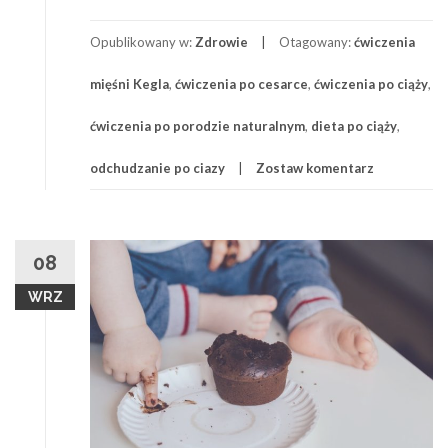
Link
powrót
do
Opublikowany w:
Zdrowie
Otagowany:
ćwiczenia
formy
po
mięśni Kegla
,
ćwiczenia po cesarce
,
ćwiczenia po ciąży
,
porodzie
ćwiczenia po porodzie naturalnym
,
dieta po ciąży
,
odchudzanie po ciazy
Zostaw komentarz
08
WRZ