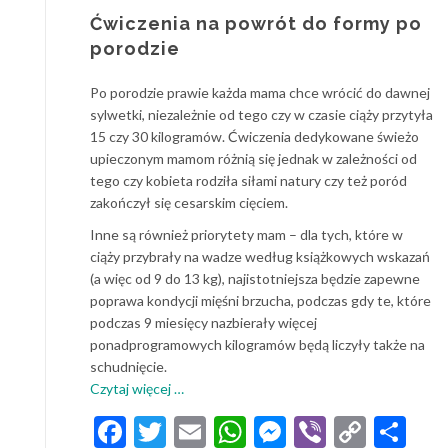
Ćwiczenia na powrót do formy po
porodzie
Po porodzie prawie każda mama chce wrócić do dawnej
sylwetki, niezależnie od tego czy w czasie ciąży przytyła
15 czy 30 kilogramów. Ćwiczenia dedykowane świeżo
upieczonym mamom różnią się jednak w zależności od
tego czy kobieta rodziła siłami natury czy też poród
zakończył się cesarskim cięciem.
Inne są również priorytety mam – dla tych, które w
ciąży przybrały na wadze według książkowych wskazań
(a więc od 9 do 13 kg), najistotniejsza będzie zapewne
poprawa kondycji mięśni brzucha, podczas gdy te, które
podczas 9 miesięcy nazbierały więcej
ponadprogramowych kilogramów będą liczyły także na
schudnięcie.
o
Czytaj więcej
…
Ćwiczenia
Facebook
Twitter
Email
WhatsApp
Messenger
Viber
Copy
Sh
na