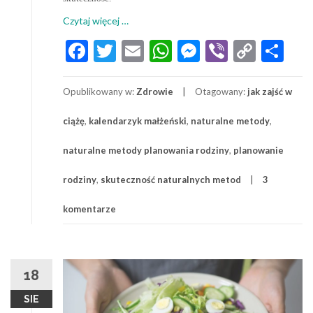
o
Czytaj więcej
…
Naturalne
Facebook
Twitter
Email
WhatsApp
Messenger
Viber
Copy
Sh
metody
Link
planowania
rodziny:
Opublikowany w:
Zdrowie
Otagowany:
jak zajść w
kalendarzyk,
metoda
ciążę
,
kalendarzyk małżeński
,
naturalne metody
,
termiczna
naturalne metody planowania rodziny
,
planowanie
rodziny
,
skuteczność naturalnych metod
3
komentarze
18
SIE