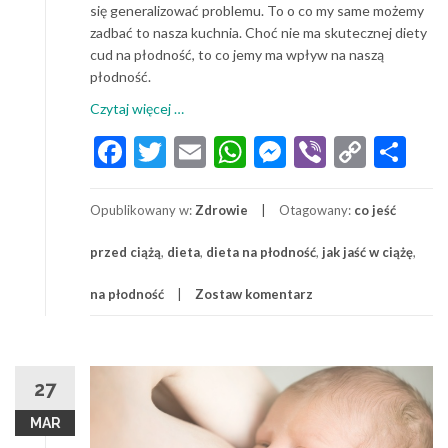
się generalizować problemu. To o co my same możemy
zadbać to nasza kuchnia. Choć nie ma skutecznej diety
cud na płodność, to co jemy ma wpływ na naszą
płodność.
o
Czytaj więcej
…
Dieta
Facebook
Twitter
Email
WhatsApp
Messenger
Viber
Copy
Sh
na
Link
płodność.
Co
Opublikowany w:
Zdrowie
Otagowany:
co jeść
pomaga
zajść
przed ciążą
,
dieta
,
dieta na płodność
,
jak jaść w ciążę
,
w
ciążę?
na płodność
Zostaw komentarz
27
MAR