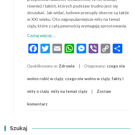
również i takich, których podstaw trudno jest się
doszukać. Jak widać, ludowe przesądy obecne są także
w XXI wieku. Oto najpopularniejsze mity na temat
ciąży, które z całą pewnością wymagają sprostowania.
o
Czytaj więcej
…
Ciąża:
Facebook
Twitter
Email
WhatsApp
Messenger
Viber
Copy
Sh
fakty
Link
i
mity
Opublikowany w:
Zdrowie
Otagowany:
czego nie
wolno robić w ciąży
,
czego nie wolno w ciąży
,
fakty i
mity o ciaży
,
mity na temat ciąży
Zostaw
komentarz
Szukaj