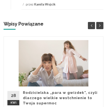
/
przez
Kamila Wojcik
Wpisy Powiązane
Rodzicielska „para w gwizdek”, czyli
28
dlaczego wielkie westchnienie to
KWI
Twoja supermoc