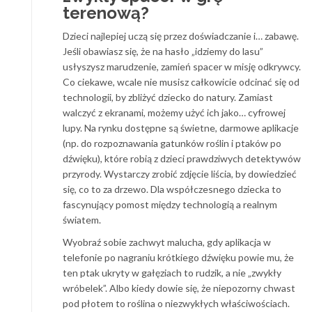
terenową?
Dzieci najlepiej uczą się przez doświadczanie i… zabawę.
Jeśli obawiasz się, że na hasło „idziemy do lasu”
usłyszysz marudzenie, zamień spacer w misję odkrywcy.
Co ciekawe, wcale nie musisz całkowicie odcinać się od
technologii, by zbliżyć dziecko do natury. Zamiast
walczyć z ekranami, możemy użyć ich jako… cyfrowej
lupy. Na rynku dostępne są świetne, darmowe aplikacje
(np. do rozpoznawania gatunków roślin i ptaków po
dźwięku), które robią z dzieci prawdziwych detektywów
przyrody. Wystarczy zrobić zdjęcie liścia, by dowiedzieć
się, co to za drzewo. Dla współczesnego dziecka to
fascynujący pomost między technologią a realnym
światem.
Wyobraź sobie zachwyt malucha, gdy aplikacja w
telefonie po nagraniu krótkiego dźwięku powie mu, że
ten ptak ukryty w gałęziach to rudzik, a nie „zwykły
wróbelek”. Albo kiedy dowie się, że niepozorny chwast
pod płotem to roślina o niezwykłych właściwościach.