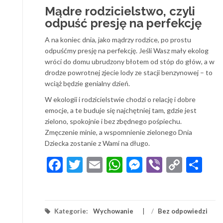
Mądre rodzicielstwo, czyli
odpuść presję na perfekcję
A na koniec dnia, jako mądrzy rodzice, po prostu
odpuśćmy presję na perfekcję. Jeśli Wasz mały ekolog
wróci do domu ubrudzony błotem od stóp do głów, a w
drodze powrotnej zjecie lody ze stacji benzynowej – to
wciąż będzie genialny dzień.
W ekologii i rodzicielstwie chodzi o relację i dobre
emocje, a te buduje się najchętniej tam, gdzie jest
zielono, spokojnie i bez zbędnego pośpiechu.
Zmęczenie minie, a wspomnienie zielonego Dnia
Dziecka zostanie z Wami na długo.
Facebook
Twitter
Email
WhatsApp
Messenger
Viber
Copy
Sh
Link
Kategorie:
Wychowanie
/
Bez odpowiedzi