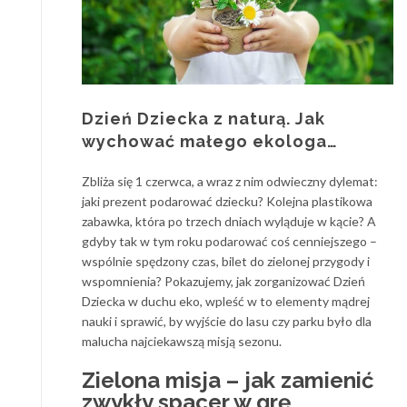
Dzień Dziecka z naturą. Jak
wychować małego ekologa…
Zbliża się 1 czerwca, a wraz z nim odwieczny dylemat:
jaki prezent podarować dziecku? Kolejna plastikowa
zabawka, która po trzech dniach wyląduje w kącie? A
gdyby tak w tym roku podarować coś cenniejszego –
wspólnie spędzony czas, bilet do zielonej przygody i
wspomnienia? Pokazujemy, jak zorganizować Dzień
Dziecka w duchu eko, wpleść w to elementy mądrej
nauki i sprawić, by wyjście do lasu czy parku było dla
malucha najciekawszą misją sezonu.
Zielona misja – jak zamienić
zwykły spacer w grę