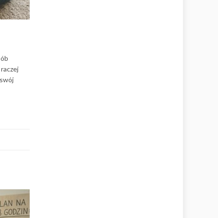
sób
raczej
 swój