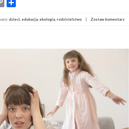
App
senger
iber
Copy
Share
Link
wany:
dzieci
,
edukacja
,
ekologia
,
rodzicielstwo
Zostaw komentarz