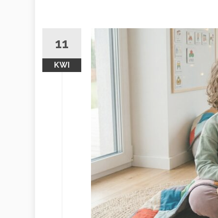
11
KWI