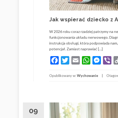
Jak wspierać dziecko z 
W 2026 roku coraz rzadziej patrzymy na ne
funkcjonowania układu nerwowego. Diagno
instrukcja obsługi, która podpowiada nam
potencjał. Zamiast naprawiać […]
Facebook
Twitter
Email
Whats
Mes
V
Opublikowany w:
Wychowanie
Otago
09