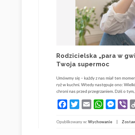
Rodzicielska „para w gwi
Twoja supermoc
Umówmy się – każdy z nas miał ten moment
ryż w kuchni. Wtedy następuje ono: Wielki
chroni nas przed przegrzaniem. Dziś o tym
Facebook
Twitter
Email
Whats
Mes
V
Opublikowany w:
Wychowanie
Zosta