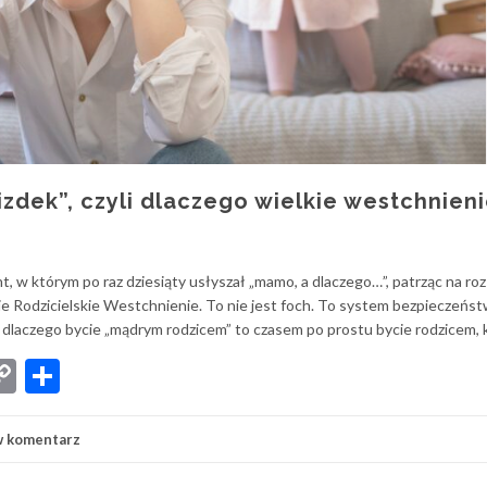
zdek”, czyli dlaczego wielkie westchnieni
, w którym po raz dziesiąty usłyszał „mamo, a dlaczego…”, patrząc na ro
e Rodzicielskie Westchnienie. To nie jest foch. To system bezpieczeńst
, dlaczego bycie „mądrym rodzicem” to czasem po prostu bycie rodzicem, k
App
senger
iber
Copy
Share
Link
w komentarz