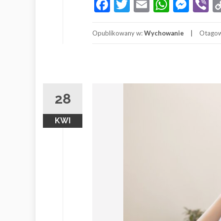
Facebook
Twitter
Email
Whats
Mes
V
Opublikowany w:
Wychowanie
Otago
28
KWI