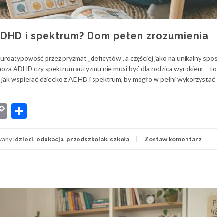
ADHD i spektrum? Dom pełen zrozumienia
uroatypowość przez pryzmat „deficytów”, a częściej jako na unikalny spo
za ADHD czy spektrum autyzmu nie musi być dla rodzica wyrokiem – to 
, jak wspierać dziecko z ADHD i spektrum, by mogło w pełni wykorzystać
App
senger
iber
Copy
Share
Link
wany:
dzieci
,
edukacja
,
przedszkolak
,
szkoła
Zostaw komentarz