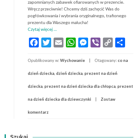
zapomnianych zabawek ofiarowanych w prezencie.
Wręcz przeciwnie! Chcemy dziś zachęcić Was do
pogłówkowania i wybrania oryginalnego, trafionego
prezentu dla Waszego malucha!
o
Czytaj więcej
…
Dzień
Facebook
Twitter
Email
WhatsApp
Messenger
Viber
Copy
Sh
dziecka:
Link
Oryginalne
pomysły
Opublikowany w:
Wychowanie
Otagowany:
co na
na
prezent
dzień dziecka
,
dzień dziecka
,
prezent na dzień
na
dzień
dziecka
,
prezent na dzień dziecka dla chłopca
,
prezent
dziecka
na dzień dziecka dla dziewczynki
Zostaw
komentarz
Szukaj