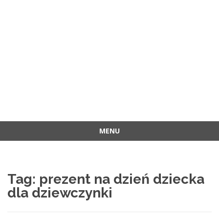
MENU
Przejdź
do
treści
Tag:
prezent na dzień dziecka
dla dziewczynki