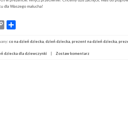
ntu dla Waszego malucha!
App
senger
iber
Copy
Share
Link
wany:
co na dzień dziecka
,
dzień dziecka
,
prezent na dzień dziecka
,
prez
ń dziecka dla dziewczynki
Zostaw komentarz