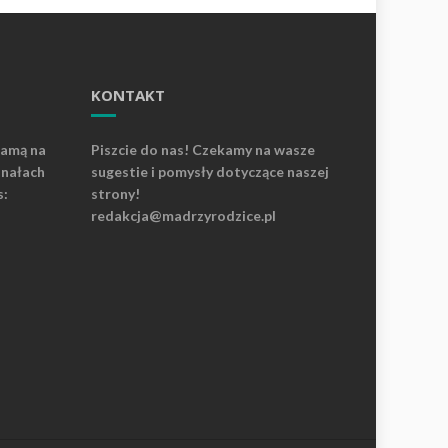
KONTAKT
lamą na
Piszcie do nas! Czekamy na wasze
anałach
sugestie i pomysły dotyczące naszej
s:
strony!
redakcja@madrzyrodzice.pl