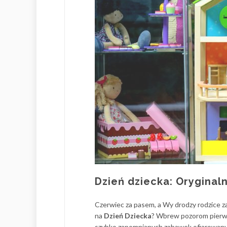
Dzień dziecka: Oryginal
Czerwiec za pasem, a Wy drodzy rodzice z
na
Dzień Dziecka
? Wbrew pozorom pierwsz
szybko zapomnianych zabawek ofiarowanyc