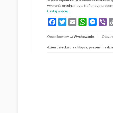
wybrania oryginalnego, trafionego preze
o
Czytaj więcej
…
Dzień
Facebook
Twitter
Email
Whats
Mes
V
dziecka:
Oryginalne
pomysły
Opublikowany w:
Wychowanie
Otago
na
prezent
dzień dziecka dla chłopca
,
prezent na dzie
na
dzień
dziecka