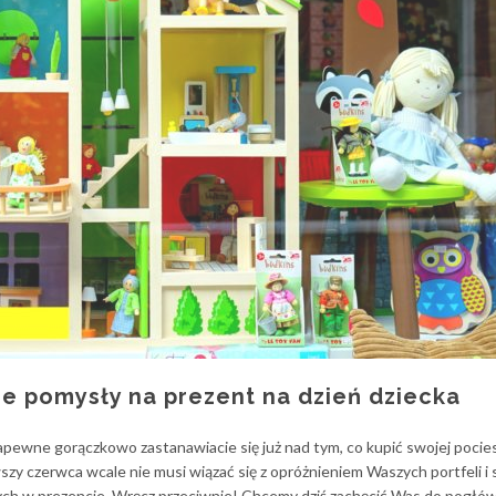
ne pomysły na prezent na dzień dziecka
apewne gorączkowo zastanawiacie się już nad tym, co kupić swojej pocie
y czerwca wcale nie musi wiązać się z opróżnieniem Waszych portfeli i 
h w prezencie. Wręcz przeciwnie! Chcemy dziś zachęcić Was do pogłów