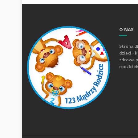
O NAS
Strona d
dzieci - 
zdrowe p
rodziciel