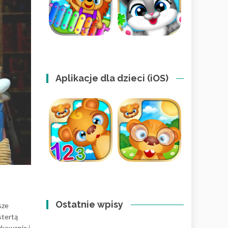
Aplikacje dla dzieci (iOS)
Ostatnie wpisy
sze
stertą
kowania i