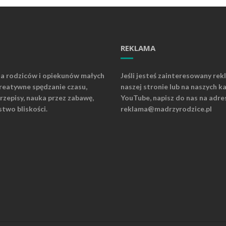
REKLAMA
la rodziców i opiekunów małych
Jeśli jesteś zainteresowany rek
kreatywne spędzanie czasu,
naszej stronie lub na naszych k
rzepisy, nauka przez zabawę,
YouTube, napisz do nas na adre
stwo bliskości.
reklama@madrzyrodzice.pl