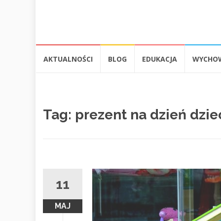
Przejdź
AKTUALNOŚCI
BLOG
EDUKACJA
WYCHO
do
treści
Tag:
prezent na dzień dzi
11
MAJ