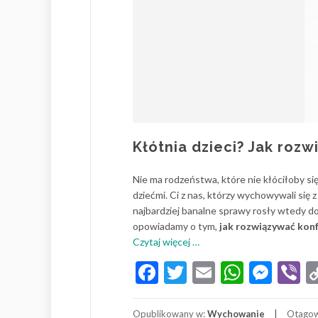
Kłótnia dzieci? Jak rozw
Nie ma rodzeństwa, które nie kłóciłoby si
dziećmi. Ci z nas, którzy wychowywali się
najbardziej banalne sprawy rosły wtedy do
opowiadamy o tym,
jak rozwiązywać konfl
o
Czytaj więcej
…
Kłótnia
Facebook
Twitter
Email
Whats
Mes
V
dzieci?
Jak
rozwiązywać
Opublikowany w:
Wychowanie
Otago