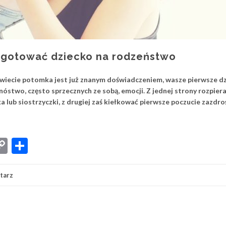
zygotować dziecko na rodzeństwo
 świecie potomka jest już znanym doświadczeniem, wasze pierwsze d
stwo, często sprzecznych ze sobą, emocji. Z jednej strony rozpier
a lub siostrzyczki, z drugiej zaś kiełkować pierwsze poczucie zazdroś
App
senger
iber
Copy
Share
Link
tarz