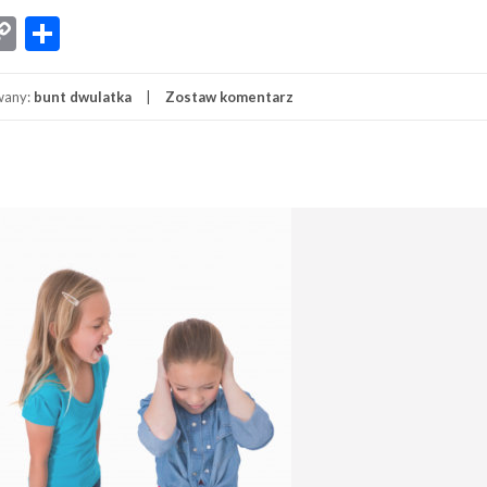
App
senger
iber
Copy
Share
Link
wany:
bunt dwulatka
Zostaw komentarz