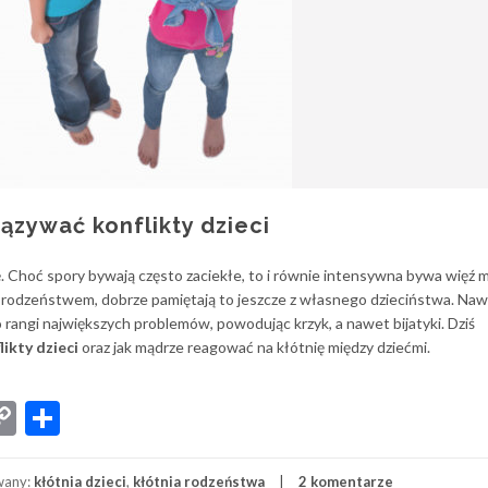
iązywać konflikty dzieci
ę. Choć spory bywają często zaciekłe, to i równie intensywna bywa więź 
 z rodzeństwem, dobrze pamiętają to jeszcze z własnego dzieciństwa. Na
 rangi największych problemów, powodując krzyk, a nawet bijatyki. Dziś
ikty dzieci
oraz jak mądrze reagować na kłótnię między dziećmi.
App
senger
iber
Copy
Share
Link
wany:
kłótnia dzieci
,
kłótnia rodzeństwa
2 komentarze