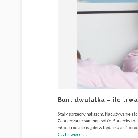
Bunt dwulatka – ile trwa,
Stały sprzeciw nakazom. Nadużywanie słow
Zaprzeczanie samemu sobie. Sprzeciw rodzi
młodzi rodzice najpierw będą musieli pora
o
Czytaj więcej
…