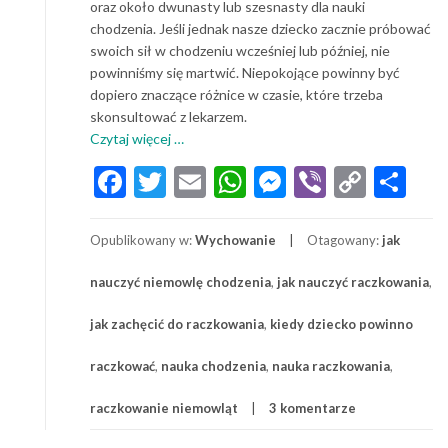
oraz około dwunasty lub szesnasty dla nauki
chodzenia. Jeśli jednak nasze dziecko zacznie próbować
swoich sił w chodzeniu wcześniej lub później, nie
powinniśmy się martwić. Niepokojące powinny być
dopiero znaczące różnice w czasie, które trzeba
skonsultować z lekarzem.
o
Czytaj więcej
…
Jak
Facebook
Twitter
Email
WhatsApp
Messenger
Viber
Copy
Sh
pomóc
Link
dziecku
w
Opublikowany w:
Wychowanie
Otagowany:
jak
nauce
chodzenia
nauczyć niemowlę chodzenia
,
jak nauczyć raczkowania
,
i
raczkowania
jak zachęcić do raczkowania
,
kiedy dziecko powinno
raczkować
,
nauka chodzenia
,
nauka raczkowania
,
raczkowanie niemowląt
3 komentarze