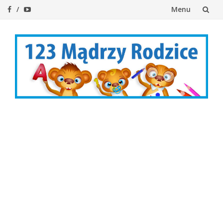
Menu
Przejdź
do
treści