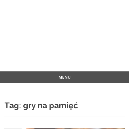
MENU
Przejdź
do
treści
Tag:
gry na pamięć