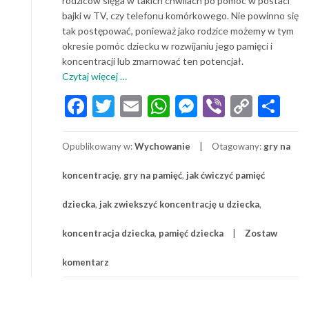
rodziców sięga w takich chwilach po pomoc w postaci
bajki w TV, czy telefonu komórkowego. Nie powinno się
tak postępować, ponieważ jako rodzice możemy w tym
okresie pomóc dziecku w rozwijaniu jego pamięci i
koncentracji lub zmarnować ten potencjał.
o
Czytaj więcej
…
Jak
Facebook
Twitter
Email
WhatsApp
Messenger
Viber
Copy
Sh
ćwiczyć
Link
pamięć
dziecka?
Opublikowany w:
Wychowanie
Otagowany:
gry na
Ćwiczenia
na
koncentrację
,
gry na pamięć
,
jak ćwiczyć pamięć
pamięć
i
dziecka
,
jak zwiekszyć koncentrację u dziecka
,
koncentrację
dla
koncentracja dziecka
,
pamięć dziecka
Zostaw
dzieci.
komentarz