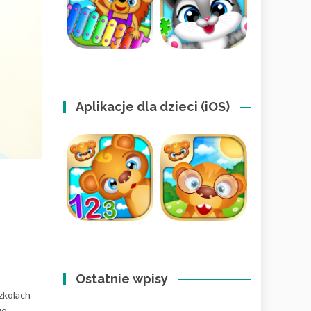
Aplikacje dla dzieci (iOS)
Ostatnie wpisy
zkolach
go