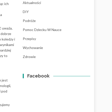
Aktualności
ąc ich
DIY
na
Podróże
ść uważa,
Pomoc Dziecku W Nauce
i dobrze
Przepisy
 koledzy i
 wynikami
Wychowanie
bardziej
zy to
Zdrowie
Facebook
 jest
nologii,
i pod
ugujemy