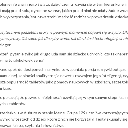
lenie nie zna innego świata, dzięki czemu rozwija się w tym kierunku, eli
i mają przed sobą ogromne szanse, jakich przed nimi nie miały żadne wcz
h wykorzystania jest otwartość i mądrość rodzica w prowadzeniu dzieck
 użytecznym gadżetem, który w pewnym momencie pojawił się w życiu. Dl
ym wyrosły. Tak samo jak dla ryby woda, tak dla dzieci technologia jest n
bloger.
eń, pytanie tylko jak długo uda nam się dziecko uchronić, czy tak napr
y ma to jakikolwiek sens?
wane spośród dostępnych na rynku to wspaniała porcja rozrywki połączon
anualnej, zdolności analitycznej a nawet z rozwojem jego inteligencji, czy
iększa popularność tabletów jako pomocy naukowych w szkołach, szczegól
m kraju.
re pokazują, że pewne umiejętności rozwijają się w tym samym stopniu a 
cych z tabletów.
rzedszkolu w Auburn w stanie Maine. Grupa 129 uczniów korzystających
yniki w testach od dzieci, które z nich nie korzystały. Testy skupiały się
znawaniu liter, czytaniu i słownictwie.