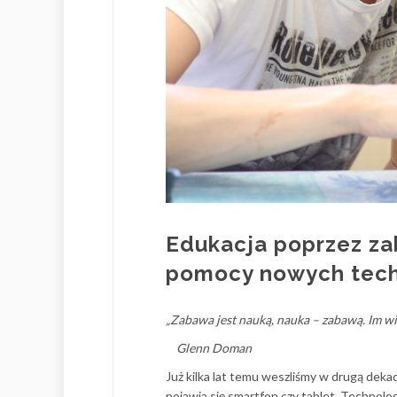
Edukacja poprzez zab
pomocy nowych tech
„Zabawa jest nauką, nauka – zabawą. Im wi
Glenn Doman
Już kilka lat temu weszliśmy w drugą deka
pojawia się smartfon czy tablet. Technolog