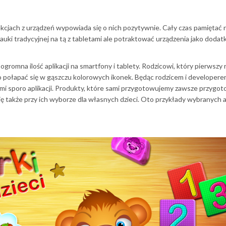
ekcjach z urządzeń wypowiada się o nich pozytywnie. Cały czas pamiętać n
nauki tradycyjnej na tą z tabletami ale potraktować urządzenia jako doda
romna ilość aplikacji na smartfony i tablety. Rodzicowi, który pierwszy 
 połapać się w gąszczu kolorowych ikonek. Będąc rodzicem i developer
ami sporo aplikacji. Produkty, które sami przygotowujemy zawsze przyg
się także przy ich wyborze dla własnych dzieci. Oto przykłady wybranych ap