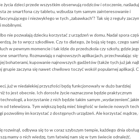
 życia dzieci przede wszystkim obserwują rodziców i otoczenie, naśladuj
zysta ze smartfona czy tabletu, wzbudza tym samym zainteresowanie i
o fascynującego i niezwykłego w tych „zabawkach”? Tak się z reguły zaczy
i mobilnymi.
 albo nie pozwalają dziecku korzystać z urządzeń w domu. Nadal spora czę
wierdzą, że to wręcz szkodliwe. Czy to dlatego, że boją się tego, czego sam
luch w pewnym momencie i tak idzie do przedszkola czy szkoły, gdzie jego
asne smartfony. Rozmawiają o najnowszych aplikacjach, przechwalając się
ą i jej bohaterami, kupowanie najnowszych gadżetów (także tych już jak naj
nej grupie zaczyna się nawet chwilowo toczyć wokół popularnej aplikacji. C
ci, już w niedalekiej przyszłości będą funkcjonowały w dużo bardziej
ż to jest obecnie. Ich dorosłe życie naznaczone będzie praktycznym
chnologii, a korzystanie z nich będzie takim samym „wydarzeniem”, jakim
tem od telewizora. Tym większą będą mieć biegłość w świecie nowych tech
drogi pozwolimy im korzystać z dostępnych urządzeń. Ale korzystać mądrze, 
 się rozwinął, odbywa się to w coraz szybszym tempie, każdego dnia obsł
szą mamy o nich wiedzę, tym łatwiej nam się w tym świecie odnaleźć.