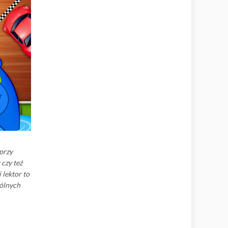
 przy
czy też
 lektor to
gólnych