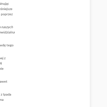
minując
eśniejsze
a poprzez
a naszych
iewidzialna
awdę tego
ej z
li
nie
nawet
 z Ipada
 na