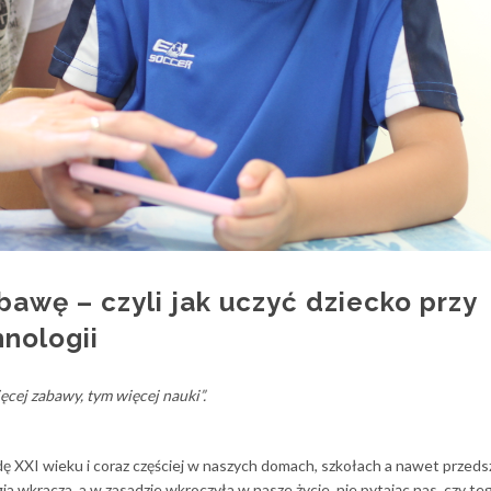
awę – czyli jak uczyć dziecko przy
nologii
ęcej zabawy, tym więcej nauki”.
dę XXI wieku i coraz częściej w naszych domach, szkołach a nawet przeds
ia wkracza, a w zasadzie wkroczyła w nasze życie, nie pytając nas, czy te