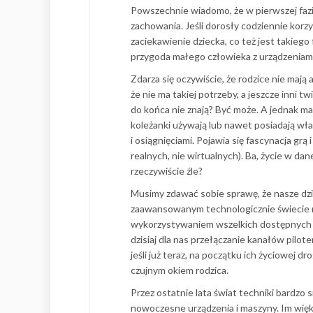
Powszechnie wiadomo, że w pierwszej fazie
zachowania. Jeśli dorosły codziennie kor
zaciekawienie dziecka, co też jest takieg
przygoda małego człowieka z urządzeniam
Zdarza się oczywiście, że rodzice nie mają
że nie ma takiej potrzeby, a jeszcze inni t
do końca nie znają? Być może. A jednak ma
koleżanki używają lub nawet posiadają wł
i osiągnięciami. Pojawia się fascynacja gr
realnych, nie wirtualnych). Ba, życie w da
rzeczywiście źle?
Musimy zdawać sobie sprawę, że nasze dzie
zaawansowanym technologicznie świecie ni
wykorzystywaniem wszelkich dostępnych te
dzisiaj dla nas przełączanie kanałów pilo
jeśli już teraz, na początku ich życiowej 
czujnym okiem rodzica.
Przez ostatnie lata świat techniki bardzo
nowoczesne urządzenia i maszyny. Im więk