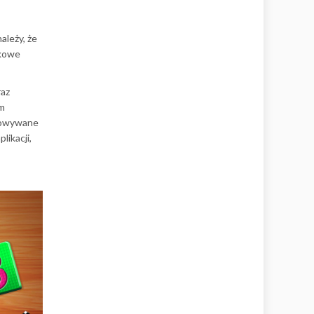
ależy, że
tkowe
raz
em
otowywane
likacji,