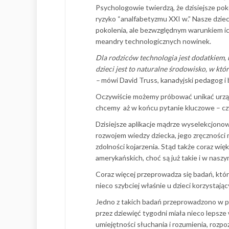
Psychologowie twierdzą, że dzisiejsze poko
ryzyko “analfabetyzmu XXI w.” Nasze dziec
pokolenia, ale bezwzględnym warunkiem ic
meandry technologicznych nowinek.
Dla rodziców technologia jest dodatkiem,
dzieci jest to naturalne środowisko, w któr
–
mówi David Truss, kanadyjski pedagog i 
Oczywiście możemy próbować unikać urządz
chcemy
aż w końcu pytanie kluczowe – cz
Dzisiejsze aplikacje mądrze wyselekcjono
rozwojem wiedzy dziecka, jego zręczności m
zdolności kojarzenia. Stąd także coraz w
amerykańskich, choć są już takie i w naszy
Coraz więcej przeprowadza się badań, któ
nieco szybciej właśnie u dzieci korzystają
Jedno z takich badań przeprowadzono w p
przez dziewięć tygodni miała nieco lepsze w
umiejętności słuchania i rozumienia, rozpo