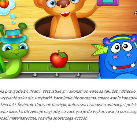
woją przygodę z cyframi. Wszystkie gry skonstruowane są tak, żeby dziecko
towywanie soku dla surykatki, karmienie hipopotama, smarowanie kanapek 
ieciaki. Świetnie dobrane dźwięki, kolorowa i zabawna animacja i polski
daniu dziecko otrzymuje nagrodę, co zachęca je do wykonywania poszcze
ności matematyczne, rozwija spostrzegawczość