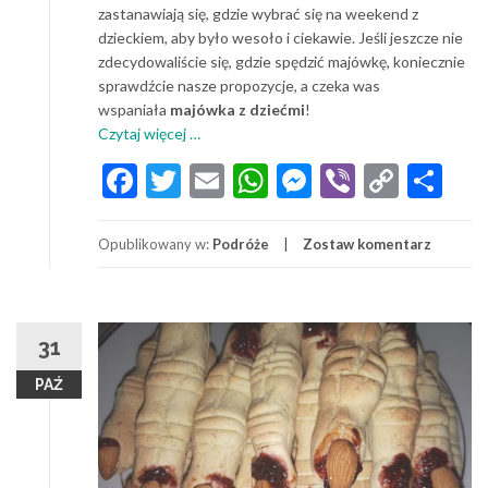
zastanawiają się, gdzie wybrać się na weekend z
dzieckiem, aby było wesoło i ciekawie. Jeśli jeszcze nie
zdecydowaliście się, gdzie spędzić majówkę, koniecznie
sprawdźcie nasze propozycje, a czeka was
wspaniała
majówka z dziećmi
!
o
Czytaj więcej
…
Długi
Facebook
Twitter
Email
WhatsApp
Messenger
Viber
Copy
Sh
weekend
Link
z
dzieckiem,
Opublikowany w:
Podróże
Zostaw komentarz
czyli
wyjazd
na
majówkę
31
z
dziećmi.
PAŹ