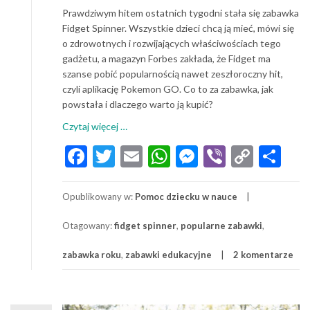
Prawdziwym hitem ostatnich tygodni stała się zabawka
Fidget Spinner. Wszystkie dzieci chcą ją mieć, mówi się
o zdrowotnych i rozwijających właściwościach tego
gadżetu, a magazyn Forbes zakłada, że Fidget ma
szanse pobić popularnością nawet zeszłoroczny hit,
czyli aplikację Pokemon GO. Co to za zabawka, jak
powstała i dlaczego warto ją kupić?
o
Czytaj więcej
…
Czym
Facebook
Twitter
Email
WhatsApp
Messenger
Viber
Copy
Sh
jest
Link
Fidget
spinner
Opublikowany w:
Pomoc dziecku w nauce
i
kto
Otagowany:
fidget spinner
,
popularne zabawki
,
go
wymyślił?
zabawka roku
,
zabawki edukacyjne
2 komentarze