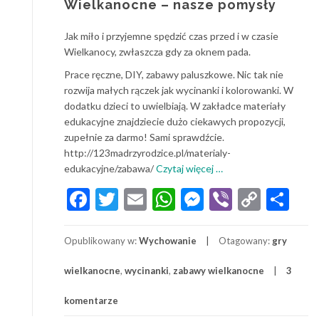
Wielkanocne – nasze pomysły
Jak miło i przyjemne spędzić czas przed i w czasie
Wielkanocy, zwłaszcza gdy za oknem pada.
Prace ręczne, DIY, zabawy paluszkowe. Nic tak nie
rozwija małych rączek jak wycinanki i kolorowanki. W
dodatku dzieci to uwielbiają. W zakładce materiały
edukacyjne znajdziecie dużo ciekawych propozycji,
zupełnie za darmo! Sami sprawdźcie.
http://123madrzyrodzice.pl/materialy-
o
edukacyjne/zabawa/
Czytaj więcej
…
Spędzamy
Facebook
Twitter
Email
WhatsApp
Messenger
Viber
Copy
Sh
z
Link
dziećmi
Święta
Opublikowany w:
Wychowanie
Otagowany:
gry
Wielkanocne
–
wielkanocne
,
wycinanki
,
zabawy wielkanocne
3
nasze
pomysły
komentarze