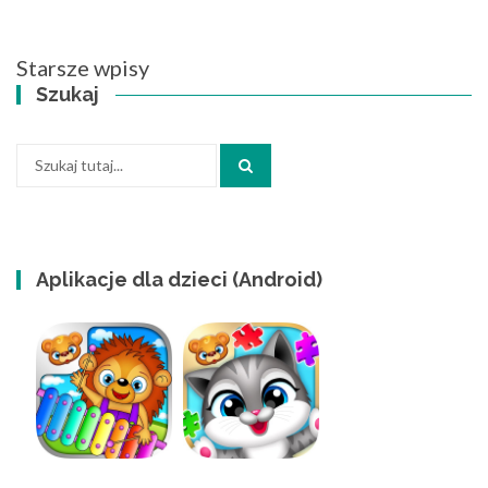
Nawigacja
Starsze wpisy
po
Szukaj
wpisach
Szukaj:
Aplikacje dla dzieci (Android)