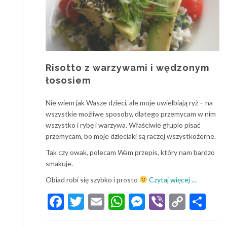
Risotto z warzywami i wędzonym
łososiem
Nie wiem jak Wasze dzieci, ale moje uwielbiają ryż – na
wszystkie możliwe sposoby, dlatego przemycam w nim
wszystko i rybę i warzywa. Właściwie głupio pisać
przemycam, bo moje dzieciaki są raczej wszystkożerne.
Tak czy owak, polecam Wam przepis, który nam bardzo
smakuje.
o
Obiad robi się szybko i prosto
Czytaj więcej
…
Risotto
Facebook
Twitter
Email
WhatsApp
Messenger
Viber
Copy
Sh
z
Link
warzywami
i