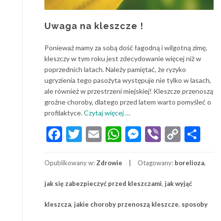
Uwaga na kleszcze !
Ponieważ mamy za sobą dość łagodną i wilgotną zimę,
kleszczy w tym roku jest zdecydowanie więcej niż w
poprzednich latach. Należy pamiętać, że ryzyko
ugryzienia tego pasożyta występuje nie tylko w lasach,
ale również w przestrzeni miejskiej! Kleszcze przenoszą
groźne choroby, dlatego przed latem warto pomyśleć o
o
profilaktyce.
Czytaj więcej
…
Uwaga
Facebook
Twitter
Email
WhatsApp
Messenger
Viber
Copy
Sh
na
Link
kleszcze
!
Opublikowany w:
Zdrowie
Otagowany:
borelioza
,
jak się zabezpieczyć przed kleszczami
,
jak wyjąć
kleszcza
,
jakie choroby przenoszą kleszcze
,
sposoby