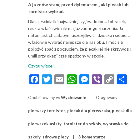
A ja znów stanę przed dylematem, jaki plecak lub
tornister wybrać.
Dla sześciolatki najważniejszy jest kolor… i obrazek,
reszta właściwie nie ma już żadnego znaczenia. Ja
natomiast chciałabym uszczęśliwić i dziecko i siebie, a
właściwie wybrać najlepsze dla nas obu. I móc się
położyć spać z poczuciem, że plecak jej nie skrzywdzi i
umili przy okazji czas spędzony w szkole.
o
Czytaj więcej
…
Plecak
Facebook
Twitter
Email
WhatsApp
Messenger
Viber
Copy
Sh
dla
Link
pierwszoklasisty:
jaki
Opublikowany w:
Wychowanie
Otagowany:
plecak
dla
pierwszy tornister
,
plecak dla pierwszaka
,
plecak dla
pierwszaka?
pierwszoklasisty
,
tornister do szkoły
,
wyprawka do
szkoły
,
zdrowe plecy
3 komentarze