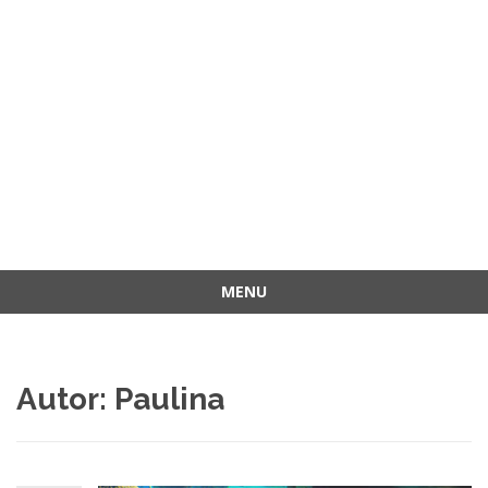
MENU
Przejdź
do
treści
Autor:
Paulina