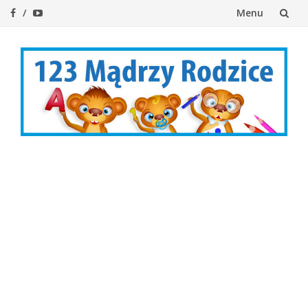
Menu
Przejdź
do
treści