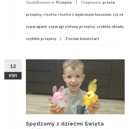
Opublikowany w:
Przepisy
Otagowany:
proste
wędzonym
łososiem
przepisy
,
risotto
,
risotto z wędzonym łososiem
,
ryż ze
szparagami
,
szparagi zielone przepisy
,
szybkie obiady
,
szybkie przepisy
Zostaw komentarz
12
KWI
Spędzamy z dziećmi Święta