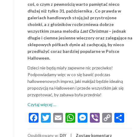
coś, o czym z pewnością warto pamiętać nieco
dłużej niż tylko 31. października . Co prawda w
galeriach handlowych stoją już przystrojone
choinki, a z głośników rozbrzmiewa dobrze
wszystkim znana melodia
Last Christmas
– jednak
długie i ciemne jesienne wieczory oraz zalegające na
sklepowych półkach dynie aż zachęcają, by nieco
przedłużyć coraz bardziej popularne w Polsce
Halloween.
Dzieci nie będą miały zapewne nic przeciwko!
Podpowiadamy więc w co się bawić podczas
halloweenowych imprez, jaki makijaż będzie idealną
propozycją na Halloween i przede wszystkim jak się
przygotować, by zabawa była przednia!
o
Czytaj więcej
…
Makijaż
Facebook
Twitter
Email
WhatsApp
Messenger
Viber
Copy
Sh
i
Link
zabawy
na
Opublikowany w:
DIY
Zostaw komentarz