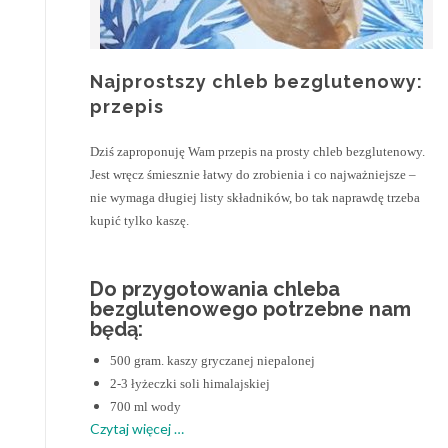
Najprostszy chleb bezglutenowy:
przepis
Dziś zaproponuję Wam przepis na prosty chleb bezglutenowy.
Jest wręcz śmiesznie łatwy do zrobienia i co najważniejsze –
nie wymaga długiej listy składników, bo tak naprawdę trzeba
kupić tylko kaszę.
Do przygotowania chleba
bezglutenowego potrzebne nam
będą:
500 gram. kaszy gryczanej niepalonej
2-3 łyżeczki soli himalajskiej
700 ml wody
o
Czytaj więcej
…