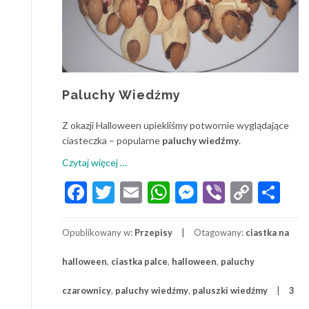
Paluchy Wiedźmy
Z okazji Halloween upiekliśmy potwornie wyglądające
ciasteczka – popularne
paluchy wiedźmy
.
o
Czytaj więcej
…
Paluchy
Facebook
Twitter
Email
WhatsApp
Messenger
Viber
Copy
Sh
Wiedźmy
Link
Opublikowany w:
Przepisy
Otagowany:
ciastka na
halloween
,
ciastka palce
,
halloween
,
paluchy
czarownicy
,
paluchy wiedźmy
,
paluszki wiedźmy
3