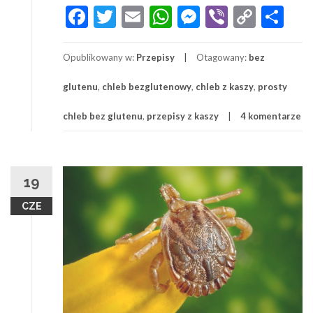
Najprostszy
Facebook
Twitter
Email
WhatsApp
Messenger
Viber
Copy
Sh
chleb
Link
bezglutenowy:
przepis
Opublikowany w:
Przepisy
Otagowany:
bez
glutenu
,
chleb bezglutenowy
,
chleb z kaszy
,
prosty
chleb bez glutenu
,
przepisy z kaszy
4 komentarze
19
CZE