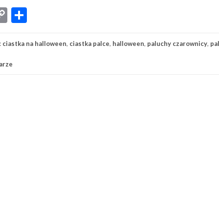
App
senger
iber
Copy
Share
Link
:
ciastka na halloween
,
ciastka palce
,
halloween
,
paluchy czarownicy
,
pa
arze