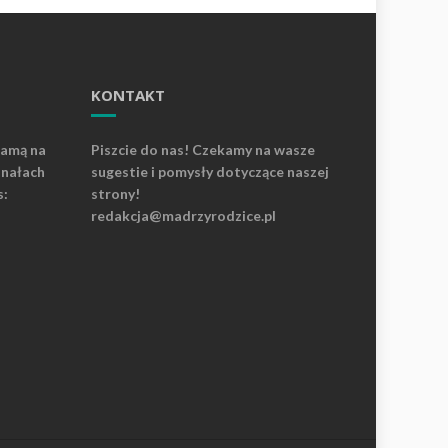
KONTAKT
lamą na
Piszcie do nas! Czekamy na wasze
anałach
sugestie i pomysły dotyczące naszej
s:
strony!
redakcja@madrzyrodzice.pl