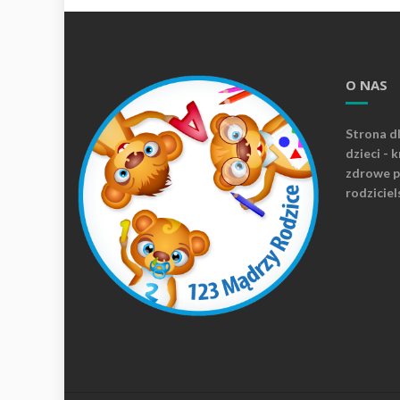
O NAS
Strona d
dzieci - 
zdrowe p
rodziciel