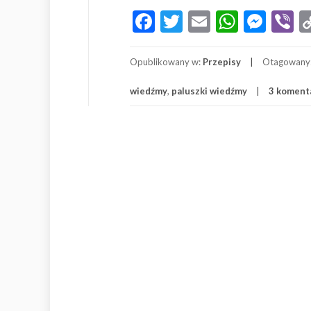
Paluchy
Facebook
Twitter
Email
Whats
Mes
V
Wiedźmy
Opublikowany w:
Przepisy
Otagowany
wiedźmy
,
paluszki wiedźmy
3 koment