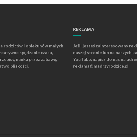
REKLAMA
la rodziców i opiekunów małych
Jeśli jesteś zainteresowany rek
kreatywne spędzanie czasu,
naszej stronie lub na naszych k
rzepisy, nauka przez zabawę,
YouTube, napisz do nas na adre
stwo bliskości.
reklama@madrzyrodzice.pl