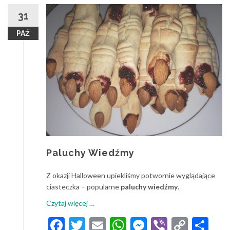
31
PAŹ
Paluchy Wiedźmy
Z okazji Halloween upiekliśmy potwornie wyglądające
ciasteczka – popularne
paluchy wiedźmy
.
o
Czytaj więcej
…
Paluchy
Facebook
Twitter
Email
WhatsApp
Messenger
Viber
Copy
Sh
Wiedźmy