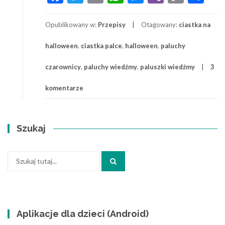
Link
Opublikowany w:
Przepisy
Otagowany:
ciastka na
halloween
,
ciastka palce
,
halloween
,
paluchy
czarownicy
,
paluchy wiedźmy
,
paluszki wiedźmy
3
komentarze
Szukaj
Szukaj:
Aplikacje dla dzieci (Android)