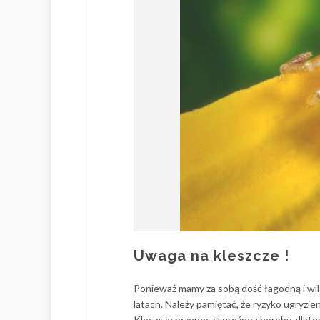
Uwaga na kleszcze !
Ponieważ mamy za sobą dość łagodną i wil
latach. Należy pamiętać, że ryzyko ugryzie
Kleszcze przenoszą groźne choroby, dlate