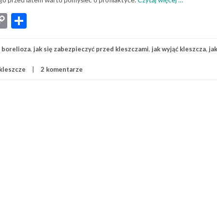
Uwaga
App
senger
iber
Copy
Share
na
Link
kleszcze
!
:
borelioza
,
jak się zabezpieczyć przed kleszczami
,
jak wyjąć kleszcza
,
ja
kleszcze
2 komentarze