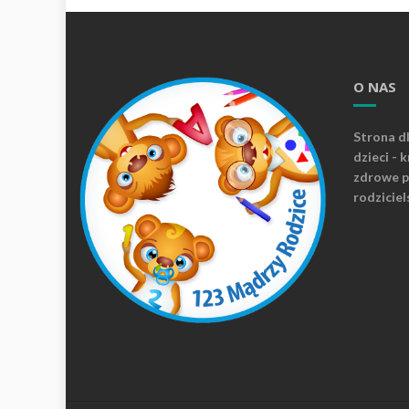
O NAS
Strona d
dzieci - 
zdrowe p
rodziciel