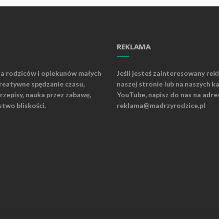
REKLAMA
la rodziców i opiekunów małych
Jeśli jesteś zainteresowany rek
kreatywne spędzanie czasu,
naszej stronie lub na naszych k
rzepisy, nauka przez zabawę,
YouTube, napisz do nas na adre
stwo bliskości.
reklama@madrzyrodzice.pl