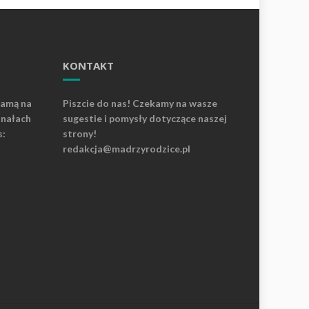
KONTAKT
lamą na
Piszcie do nas! Czekamy na wasze
anałach
sugestie i pomysły dotyczące naszej
s:
strony!
redakcja@madrzyrodzice.pl