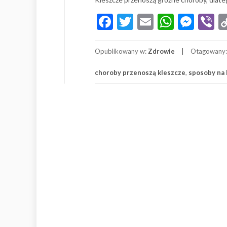
Facebook
Twitter
Email
Whats
Mes
V
Opublikowany w:
Zdrowie
Otagowany
choroby przenoszą kleszcze
,
sposoby na 