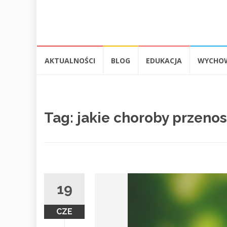
Przejdź
AKTUALNOŚCI
BLOG
EDUKACJA
WYCHO
do
treści
Tag:
jakie choroby przenos
19
CZE