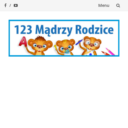
Menu
Przejdź
do
treści