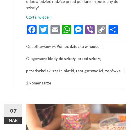
odpowiedzieć rodzice przed posłaniem pociechy do
szkoły?
o
Czytaj więcej
…
Zanim
Facebook
Twitter
Email
WhatsApp
Messenger
Viber
Copy
Sh
pójdzie
Link
do
szkoły…
Opublikowany w:
Pomoc dziecku w nauce
Otagowany:
kiedy do szkoły
,
przed szkołą
,
przedszkolak
,
sześciolatki
,
test gotowości
,
zerówka
2 komentarze
07
MAR