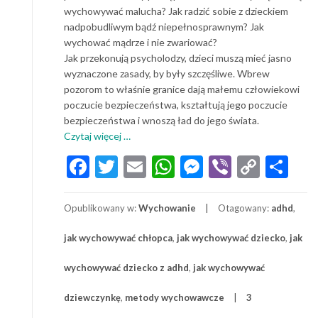
wychowywać malucha? Jak radzić sobie z dzieckiem
nadpobudliwym bądź niepełnosprawnym? Jak
wychować mądrze i nie zwariować?
Jak przekonują psycholodzy, dzieci muszą mieć jasno
wyznaczone zasady, by były szczęśliwe. Wbrew
pozorom to właśnie granice dają małemu człowiekowi
poczucie bezpieczeństwa, kształtują jego poczucie
bezpieczeństwa i wnoszą ład do jego świata.
o
Czytaj więcej
…
Jak
Facebook
Twitter
Email
WhatsApp
Messenger
Viber
Copy
Sh
wychować
Link
szczęśliwe
dziecko?
Opublikowany w:
Wychowanie
Otagowany:
adhd
,
Metody
wychowania
jak wychowywać chłopca
,
jak wychowywać dziecko
,
jak
dziecka
w
wychowywać dziecko z adhd
,
jak wychowywać
rodzinie
dziewczynkę
,
metody wychowawcze
3