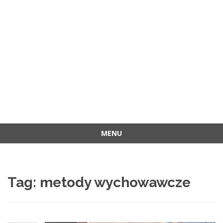
MENU
Przejdź
do
treści
Tag:
metody wychowawcze