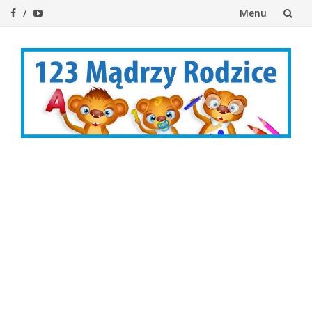
Menu
Przejdź
do
treści