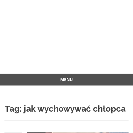
MENU
Przejdź
do
treści
Tag:
jak wychowywać chłopca