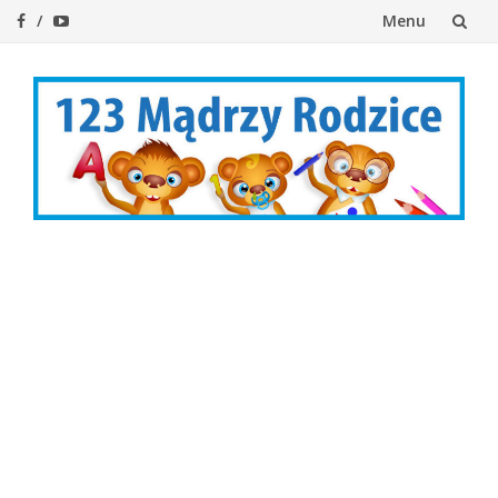
Menu
Przejdź
do
treści