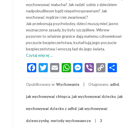
wychowywać malucha? Jak radzić sobie z dzieckiem
nadpobudliwym bądź niepełnosprawnym? Jak
wychować mądrze i nie zwariować?
Jak przekonują psycholodzy, dzieci muszą mieć jasno
wyznaczone zasady, by były szczęśliwe. Wbrew
pozorom to właśnie granice dają małemu człowiekowi
poczucie bezpieczeństwa, kształtują jego poczucie
bezpieczeństwa i wnoszą ład do jego świata.
o
Czytaj więcej
…
Jak
Facebook
Twitter
Email
WhatsApp
Messenger
Viber
Copy
Sh
wychować
Link
szczęśliwe
dziecko?
Opublikowany w:
Wychowanie
Otagowany:
adhd
,
Metody
wychowania
jak wychowywać chłopca
,
jak wychowywać dziecko
,
jak
dziecka
w
wychowywać dziecko z adhd
,
jak wychowywać
rodzinie
dziewczynkę
,
metody wychowawcze
3