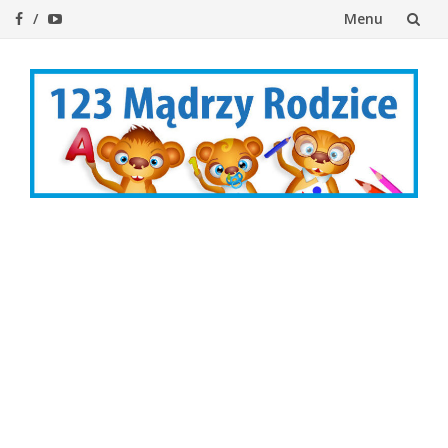
Menu
Przejdź
do
treści