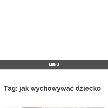
MENU
Przejdź
do
treści
Tag:
jak wychowywać dziecko