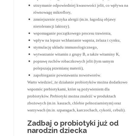
utrzymanie odpowiedniej kwasowości jelit, co wpływa na
równowagę mikroflory,
zmniejszenie ryzyka alergii (m.in. łagodzą objawy
nietolerancji laktozy).
wspomaganie początkowego procesu trawienia,
wpływ na lepsze wchłanianie wapnia, żelaza i cynku,
stymulację układu immunologicznego,
wytwarzanie witamin z grupy B, a także witaminy K,
poprawę ruchów robaczkowych jelit (tym samym
polepszają przemianę materii),
zapobieganie powstawaniu nowotworów.
Warto wiedzieć, że działanie probiotyków można dodatkowo
wspomóc prebiotykami, które są pożywieniem dla
probiotyków. Prebiotyki można znaleźć w produktach
zbożowych (m.in. kaszach, chlebie pełnoziarnistym) oraz
warzywach (m.in. szparagach, karczochach, cykorii, cebuli).
Zadbaj o probiotyki już od
narodzin dziecka