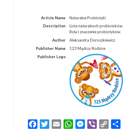
Article Name
Naturalne Probiotyki
Description
Lista naturalnych probiotyków.
Rola i znaczenie probiotyków.
Author
Aleksandra Doroszkiewicz
Publisher Name
123 Mądrzy Rodzice
Publisher Logo
Facebook
Twitter
Email
WhatsApp
Messenger
Viber
Copy
Sh