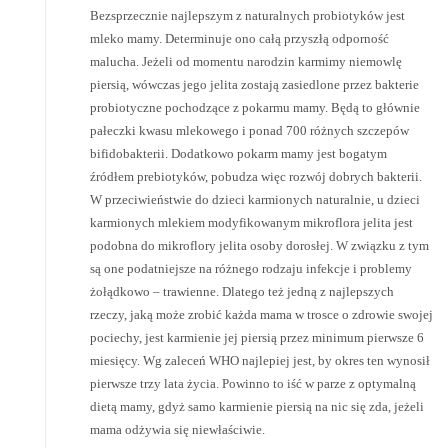
Bezsprzecznie najlepszym z naturalnych probiotyków jest
mleko mamy. Determinuje ono całą przyszłą odporność
malucha. Jeżeli od momentu narodzin karmimy niemowlę
piersią, wówczas jego jelita zostają zasiedlone przez bakterie
probiotyczne pochodzące z pokarmu mamy. Będą to głównie
pałeczki kwasu mlekowego i ponad 700 różnych szczepów
bifidobakterii. Dodatkowo pokarm mamy jest bogatym
źródłem prebiotyków, pobudza więc rozwój dobrych bakterii.
W przeciwieństwie do dzieci karmionych naturalnie, u dzieci
karmionych mlekiem modyfikowanym mikroflora jelita jest
podobna do mikroflory jelita osoby dorosłej. W związku z tym
są one podatniejsze na różnego rodzaju infekcje i problemy
żołądkowo – trawienne. Dlatego też jedną z najlepszych
rzeczy, jaką może zrobić każda mama w trosce o zdrowie swojej
pociechy, jest karmienie jej piersią przez minimum pierwsze 6
miesięcy. Wg zaleceń WHO najlepiej jest, by okres ten wynosił
pierwsze trzy lata życia. Powinno to iść w parze z optymalną
dietą mamy, gdyż samo karmienie piersią na nic się zda, jeżeli
mama odżywia się niewłaściwie.