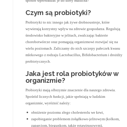
sposób wprowadzać je do diety malucha?
Czym są probiotyki?
Probiotyki to nic innego jak żywe drobnoustroje, które
wywierają korzystny wpływ na zdrowie gospodarza. Regulują
środowisko bakteryjne w jelitach, zwalczając bakterie
chorobotwórcze oraz pomagają organizmowi rozwijać się na
wielu poziomach. Zaliczamy do nich szczepy pałeczek kwasu
mlekowego z rodzaju Lactobacillus, Bifidobacterium i drożdży
probiotycznych.
Jaka jest rola probiotyków w
organizmie?
Probiotyki mają olbrzymie znaczenie dla naszego zdrowia.
Spośród licznych funkcji, jakie spełniają w ludzkim
organizmie, wyróżnić należy:
obniżenie poziomu złego cholesterolu we krwi,
zapobieganie problemom żołądkowo-jelitowym (kolkom,
zaparciom, biegunkom, także rotawirusowym),