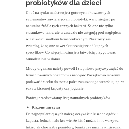
probiotyków dla dzieci
Choć na rynku mnóstwo jest gotowych i kosztownych
suplementów zawierających probiotyki, warto sięgnąć po
naturalne źródła tych cennych bakterii. Są one nie tylko
stosunkowo tanie, ale w zasadzie nie ustępują pod względem
właściwości środkom farmaceutycznym. Niektórzy zaś
twierdzą, że są one nawet skuteczniejsze od kupnych
specyfików. Co więcej, można je z łatwością przygotować
samodzielnie w domu.
Młody organizm należy powoli i stopniowo przyzwyczajać do
fermentowanych pokarmów i napojów. Początkowo możemy
podawać dziecku do ssania palca zanurzonego wcześniej np. w
soku z kiszonej kapusty czy jogurcie.
Poniżej przedstawiamy listę naturalnych probiotyków.
Kiszone warzywa
Do najpopularniejszych należą oczywiście kiszone ogórki i
kapusta. Jednak mało kto wie, że kisić można inne warzywa
takie, jak chociażby pomidory, buraki czy marchew. Kiszonki