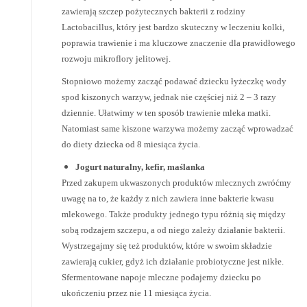
zawierają szczep pożytecznych bakterii z rodziny
Lactobacillus, który jest bardzo skuteczny w leczeniu kolki,
poprawia trawienie i ma kluczowe znaczenie dla prawidłowego
rozwoju mikroflory jelitowej.
Stopniowo możemy zacząć podawać dziecku łyżeczkę wody
spod kiszonych warzyw, jednak nie częściej niż 2 – 3 razy
dziennie. Ułatwimy w ten sposób trawienie mleka matki.
Natomiast same kiszone warzywa możemy zacząć wprowadzać
do diety dziecka od 8 miesiąca życia.
Jogurt naturalny, kefir, maślanka
Przed zakupem ukwaszonych produktów mlecznych zwróćmy
uwagę na to, że każdy z nich zawiera inne bakterie kwasu
mlekowego. Także produkty jednego typu różnią się między
sobą rodzajem szczepu, a od niego zależy działanie bakterii.
Wystrzegajmy się też produktów, które w swoim składzie
zawierają cukier, gdyż ich działanie probiotyczne jest nikłe.
Sfermentowane napoje mleczne podajemy dziecku po
ukończeniu przez nie 11 miesiąca życia.