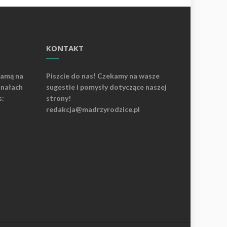
KONTAKT
lamą na
Piszcie do nas! Czekamy na wasze
anałach
sugestie i pomysły dotyczące naszej
s:
strony!
redakcja@madrzyrodzice.pl