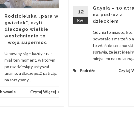
Gdynia – 10 atra
12
na podróż z
Rodzicielska „para w
KWI
dzieckiem
gwizdek”, czyli
dlaczego wielkie
Gdynia to miasto, któ
westchnienie to
powstało z marzeń o m
Twoja supermoc
to właśnie ten morski 
sprawia, że jest ideal
Umówmy się – każdy z nas
miejscem na rodzinną..
miał ten moment, w którym
po raz dziesiąty usłyszał
Podróże
Czytaj 
„mamo, a dlaczego...”, patrząc
na rozsypany...
howanie
Czytaj Więcej