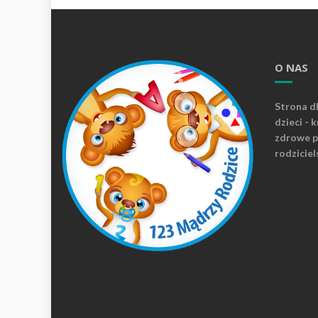
O NAS
Strona d
dzieci - 
zdrowe p
rodziciel