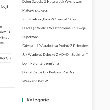
Dzień Dziecka Z Naturą. Jak Wychować
patrzymy na neuroatypowość
kcji
przez pryzmat „deficytów”, a
Małego Ekologa…
częściej jako na unikalny
Rodzicielska „para W Gwizdek”, Czyli
sposób...
re
Dlaczego Wielkie Westchnienie To Twoja
Wychowanie
Czytaj Więcej
Wych
orzu, i
Supermoc
klimat
nym
Gdynia – 10 Atrakcji Na Podróż Z Dzieckiem
.
Jak Wspierać Dziecko Z ADHD I Spektrum?
Więcej
Dom Pełen Zrozumienia
Digital Detox Dla Rodziny: Plan Na
Weekend Bez Wi-Fi
Kategorie