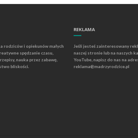
REKLAMA
la rodziców i opiekunów małych
Jeśli jesteś zainteresowany rek
kreatywne spędzanie czasu,
naszej stronie lub na naszych k
rzepisy, nauka przez zabawę,
YouTube, napisz do nas na adre
stwo bliskości.
reklama@madrzyrodzice.pl