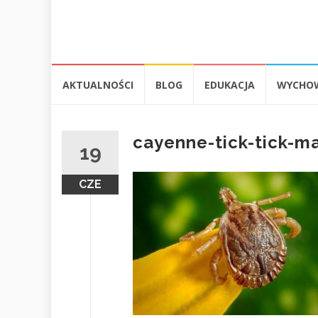
Przejdź
AKTUALNOŚCI
BLOG
EDUKACJA
WYCHO
do
treści
cayenne-tick-tick-m
19
CZE