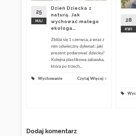
enie z
Dzień Dziecka z
ku, gdy
25
naturą. Jak
as z
28
MAJ
wychować małego
ekologa…
KWI
 Więcej
Zbliża się 1 czerwca, a wraz z
nim odwieczny dylemat: jaki
prezent podarować dziecku?
Kolejna plastikowa zabawka,
która po trzech...
Wychowanie
Czytaj Więcej
Wyc
Dodaj komentarz