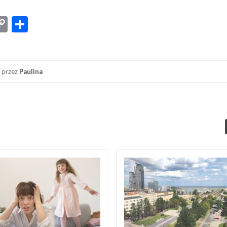
App
senger
iber
Copy
Share
Link
przez
Paulina