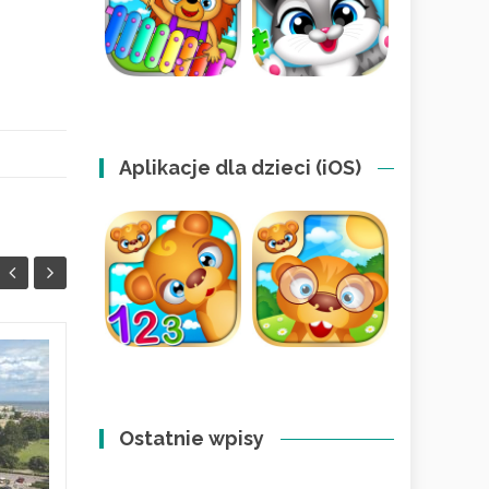
Aplikacje dla dzieci (iOS)
Jak wspierać dziecko
11
09
z ADHD i spektrum?
KWI
Dom pełen
KWI
Ostatnie wpisy
zrozumienia
W 2026 roku coraz rzadziej