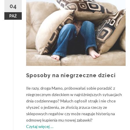
04
PAŹ
Sposoby na niegrzeczne dzieci
Ile razy, droga Mamo, próbowałaś sobie poradzić z
niegrzecznym dzieckiem w najróżniejszych sytuacjach
dnia codziennego? Maluch ogłosił strajk i nie chce
słyszeć o jedzeniu, ze złością zrzuca rzeczy ze
sklepowych regałów czy może reaguje histerią na
odmowę kupienia mu nowej zabawki?
o
Czytaj więcej
…