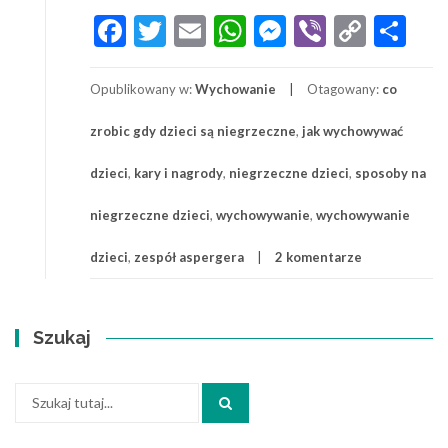
Sposoby
Facebook
Twitter
Email
WhatsApp
Messenger
Viber
Copy
Sh
na
Link
niegrzeczne
dzieci
Opublikowany w:
Wychowanie
Otagowany:
co
zrobic gdy dzieci są niegrzeczne
,
jak wychowywać
dzieci
,
kary i nagrody
,
niegrzeczne dzieci
,
sposoby na
niegrzeczne dzieci
,
wychowywanie
,
wychowywanie
dzieci
,
zespół aspergera
2 komentarze
Szukaj
Szukaj: