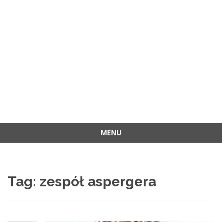
MENU
Przejdź
do
treści
Tag:
zespół aspergera