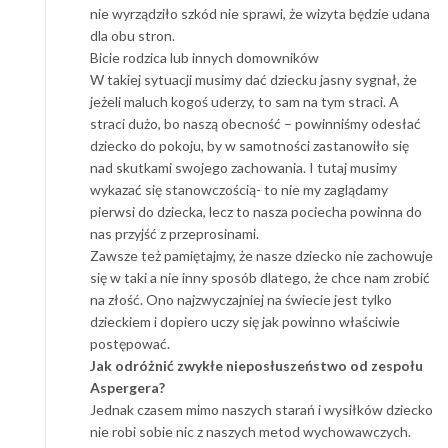
nie wyrządziło szkód nie sprawi, że wizyta będzie udana
dla obu stron.
Bicie rodzica lub innych domowników
W takiej sytuacji musimy dać dziecku jasny sygnał, że
jeżeli maluch kogoś uderzy, to sam na tym straci. A
straci dużo, bo naszą obecność – powinniśmy odesłać
dziecko do pokoju, by w samotności zastanowiło się
nad skutkami swojego zachowania. I tutaj musimy
wykazać się stanowczością- to nie my zaglądamy
pierwsi do dziecka, lecz to nasza pociecha powinna do
nas przyjść z przeprosinami.
Zawsze też pamiętajmy, że nasze dziecko nie zachowuje
się w taki a nie inny sposób dlatego, że chce nam zrobić
na złość. Ono najzwyczajniej na świecie jest tylko
dzieckiem i dopiero uczy się jak powinno właściwie
postępować.
Jak odróżnić zwykłe nieposłuszeństwo od zespołu
Aspergera?
Jednak czasem mimo naszych starań i wysiłków dziecko
nie robi sobie nic z naszych metod wychowawczych.