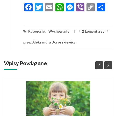
Facebook
Twitter
Email
WhatsApp
Messenger
Viber
Copy
Sh
Link
Kategorie:
Wychowanie
/
2 komentarze
/
przez
Aleksandra Doroszkiewicz
Wpisy Powiązane