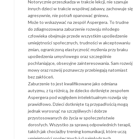
Notorycznie przeszkadza w trakcie lekcji, nie szanuje
innych dzieci w trakcie wspólnej zabawy, zachowuje się
agresywnie, nie potrafi opanować gniewu.
Może to wskazywać na zespół Aspergera. To trudne
do zdiagnozowana zaburzenie rozwoju młodego
człowieka obejmuje przede wszystkim upośledzenie
umiejętności społecznych, trudności w akceptowaniu
zmian, ograniczoną elastyczność myślenia przy braku
upośledzenia umysłowego oraz szczególnie
pochłaniające, obsesyjne zainteresowania. Sam rozwój
mowy oraz rozwój poznawczy przebiegają natomiast
bez zakłóceń.
Zaburzenie to jest kwalifikowane jako odmiana
autyzmu, z tą różnicą, że dziecko dotknięte zespołem
Aspergera pod względem intelektualnym rozwija się
prawidłowo. Dzieci dotknięte tą przypadłością mogą
jednak wyrosnąć na szczęśliwych i dobrze
przystosowanych do życia w społeczeństwie
dorosłych. Wszystko za sprawą odpowiednich terapii,
takich jak chociażby trening komunikacji, które uczą
umiejętności społecznych już najmłodszych.