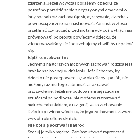
zdarzenia. Jeżeli wówczas pokażemy dziecku, że
potrafimy poradzić sobie z negatywnymi emocjami w
inny sposób niż zachowując się agresywnie, dziecko z
pewnością zacznie nas naśladować. Zamiast w złości
przeklinać czy rzucać przedmiotami gdy coś wytrąci nas
z równowagi, po prostu powiedzmy dziecku, że
zdenerwowaliśmy się i potrzebujemy chwili, by uspokoić
się.
Bądź konsekwentny
Jednym z najgorszych możliwych zachowań rodzica jest
brak konsekwencji w działaniu. Jeżeli chcemy, by
dziecko nie postępowało się w określony sposób, nie
możemy raz mu tego zabraniać, a raz dawać
przyzwolenie. Jeżeli nie podoba nam się rzucanie
sztućcami po podłodze, nie możemy raz nazywać
malucha łobuziakiem, a raz ganić za to zachowanie.
Dziecko powinno wiedzieć, że jego zachowanie zawsze
wywoła określony skutek.
Nie bój się pochwał i nagród
Stosuj je tylko mądrze. Zamiast używać zaprzeczeń