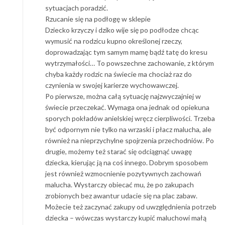
sytuacjach poradzić.
Rzucanie się na podłogę w sklepie
Dziecko krzyczy i dziko wije się po podłodze chcąc
wymusić na rodzicu kupno określonej rzeczy,
doprowadzając tym samym mamę bądź tatę do kresu
wytrzymałości… To powszechne zachowanie, z którym
chyba każdy rodzic na świecie ma chociaż raz do
czynienia w swojej karierze wychowawczej.
Po pierwsze, można całą sytuację najzwyczajniej w
świecie przeczekać. Wymaga ona jednak od opiekuna
sporych pokładów anielskiej wręcz cierpliwości. Trzeba
być odpornym nie tylko na wrzaski i płacz malucha, ale
również na nieprzychylne spojrzenia przechodniów. Po
drugie, możemy też starać się odciągnąć uwagę
dziecka, kierując ją na coś innego. Dobrym sposobem
jest również wzmocnienie pozytywnych zachowań
malucha. Wystarczy obiecać mu, że po zakupach
zrobionych bez awantur udacie się na plac zabaw.
Możecie też zaczynać zakupy od uwzględnienia potrzeb
dziecka – wówczas wystarczy kupić maluchowi małą