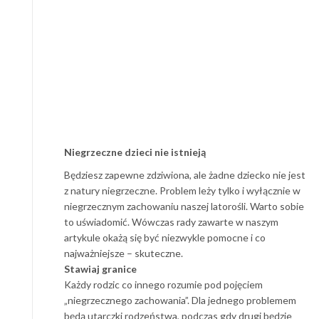
Niegrzeczne dzieci nie istnieją
Będziesz zapewne zdziwiona, ale żadne dziecko nie jest
z natury niegrzeczne. Problem leży tylko i wyłącznie w
niegrzecznym zachowaniu naszej latorośli. Warto sobie
to uświadomić. Wówczas rady zawarte w naszym
artykule okażą się być niezwykle pomocne i co
najważniejsze – skuteczne.
Stawiaj granice
Każdy rodzic co innego rozumie pod pojęciem
„niegrzecznego zachowania”. Dla jednego problemem
będą utarczki rodzeństwa, podczas gdy drugi będzie