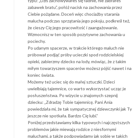
typu: „Dziś zachowywałeś się ładnie, nie zabrałeś
zabawek bratu”, połóż nacisk na zachowania przez
Ciebie pożądane. Doceń więc chociażby starania
malucha podczas sprzątania jego pokoju, podkreśl też,
że cieszy Cię jego pracowitość i zaangażowanie.
Wzmocnisz w ten sposób pozytywne zachowania u
pociechy.
Po udanym spacerze, w trakcie którego maluch nie
próbował podjąć próby ucieczki spod rodzicielskiej
opieki, zabierzmy dziecko na lody, mówiąc, że z takim
miłym towarzyszem spacerów możesz pójść nawet i na
koniec świata.
Możemy też uciec się do małej sztuczki. Dzieci
uwielbiają tajemnice, co warto wykorzystać ucząc je
posłuszeństwa. Po wizycie u znajomych szepnij
dziecku: „Zdradzę Tobie tajemnicę. Pani Ania
powiedziała mi, że tak sympatycznej dziewczynki jak Ty
jeszcze nie spotkała. Bardzo Cię lubi.”
Poniżej przedstawiamy kilka typowych i najczęstszych
problemów jakie miewają rodzice z niesfornymi
maluchami, a także podpowiadamy jak sobie w takich