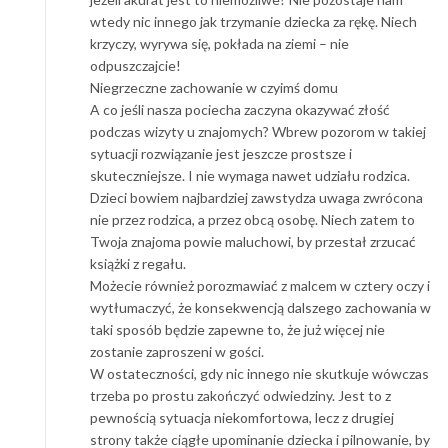
wtedy nic innego jak trzymanie dziecka za rękę. Niech
krzyczy, wyrywa się, pokłada na ziemi – nie
odpuszczajcie!
Niegrzeczne zachowanie w czyimś domu
A co jeśli nasza pociecha zaczyna okazywać złość
podczas wizyty u znajomych? Wbrew pozorom w takiej
sytuacji rozwiązanie jest jeszcze prostsze i
skuteczniejsze. I nie wymaga nawet udziału rodzica.
Dzieci bowiem najbardziej zawstydza uwaga zwrócona
nie przez rodzica, a przez obcą osobę. Niech zatem to
Twoja znajoma powie maluchowi, by przestał zrzucać
książki z regału.
Możecie również porozmawiać z malcem w cztery oczy i
wytłumaczyć, że konsekwencją dalszego zachowania w
taki sposób będzie zapewne to, że już więcej nie
zostanie zaproszeni w gości.
W ostateczności, gdy nic innego nie skutkuje wówczas
trzeba po prostu zakończyć odwiedziny. Jest to z
pewnością sytuacja niekomfortowa, lecz z drugiej
strony także ciągłe upominanie dziecka i pilnowanie, by