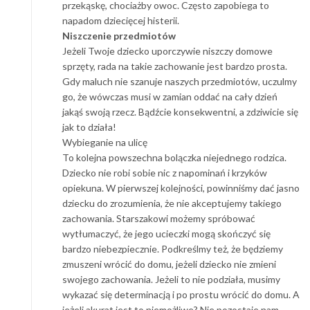
przekąskę, chociażby owoc. Często zapobiega to
napadom dziecięcej histerii.
Niszczenie przedmiotów
Jeżeli Twoje dziecko uporczywie niszczy domowe
sprzęty, rada na takie zachowanie jest bardzo prosta.
Gdy maluch nie szanuje naszych przedmiotów, uczulmy
go, że wówczas musi w zamian oddać na cały dzień
jakąś swoją rzecz. Bądźcie konsekwentni, a zdziwicie się
jak to działa!
Wybieganie na ulicę
To kolejna powszechna bolączka niejednego rodzica.
Dziecko nie robi sobie nic z napominań i krzyków
opiekuna. W pierwszej kolejności, powinniśmy dać jasno
dziecku do zrozumienia, że nie akceptujemy takiego
zachowania. Starszakowi możemy spróbować
wytłumaczyć, że jego ucieczki mogą skończyć się
bardzo niebezpiecznie. Podkreślmy też, że będziemy
zmuszeni wrócić do domu, jeżeli dziecko nie zmieni
swojego zachowania. Jeżeli to nie podziała, musimy
wykazać się determinacją i po prostu wrócić do domu. A
jeżeli akurat jest to niemożliwe? Nie pozostaje nam