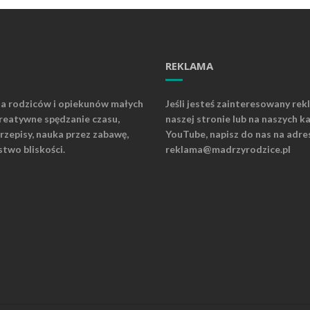
REKLAMA
la rodziców i opiekunów małych
Jeśli jesteś zainteresowany rek
kreatywne spędzanie czasu,
naszej stronie lub na naszych k
rzepisy, nauka przez zabawę,
YouTube, napisz do nas na adre
stwo bliskości.
reklama@madrzyrodzice.pl