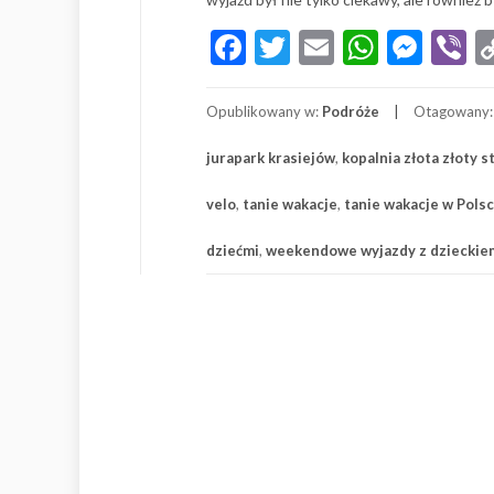
Facebook
Twitter
Email
Whats
Mes
V
Opublikowany w:
Podróże
Otagowany
jurapark krasiejów
,
kopalnia złota złoty s
velo
,
tanie wakacje
,
tanie wakacje w Pols
dziećmi
,
weekendowe wyjazdy z dzieckie