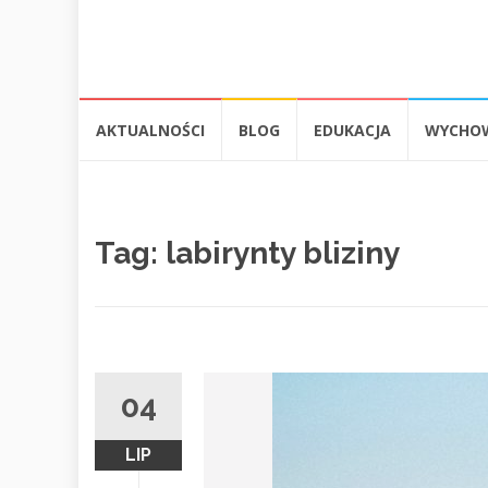
Przejdź
AKTUALNOŚCI
BLOG
EDUKACJA
WYCHO
do
treści
Tag:
labirynty bliziny
04
LIP