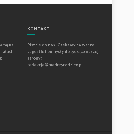
KONTAKT
lamą na
Piszcie do nas! Czekamy na wasze
anałach
sugestie i pomysły dotyczące naszej
s:
strony!
redakcja@madrzyrodzice.pl