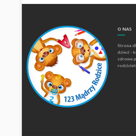
O NAS
Strona d
dzieci - 
zdrowe p
rodziciel