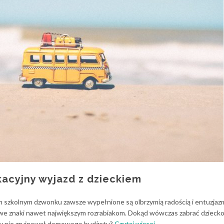
acyjny wyjazd z dzieckiem
m szkolnym dzwonku zawsze wypełnione są olbrzymią radością i entuzjaz
ę we znaki nawet największym rozrabiakom. Dokąd wówczas zabrać dziecko
o
ż by nie zrujnował domowego budżetu?
Czytaj więcej
…