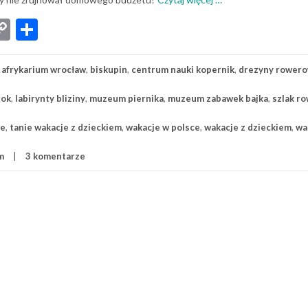
10
App
senger
iber
Copy
Share
pomysłów
Link
na
tani
:
afrykarium wrocław
,
biskupin
,
centrum nauki kopernik
,
drezyny rower
wakacyjny
wyjazd
tok
,
labirynty bliziny
,
muzeum piernika
,
muzeum zabawek bajka
,
szlak r
z
dzieckiem
ce
,
tanie wakacje z dzieckiem
,
wakacje w polsce
,
wakacje z dzieckiem
,
wa
m
3 komentarze