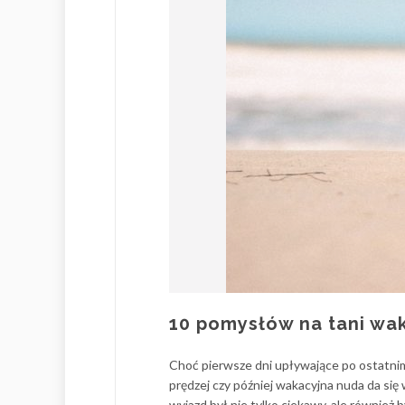
10 pomysłów na tani wak
Choć pierwsze dni upływające po ostatni
prędzej czy później wakacyjna nuda da si
wyjazd był nie tylko ciekawy, ale równie