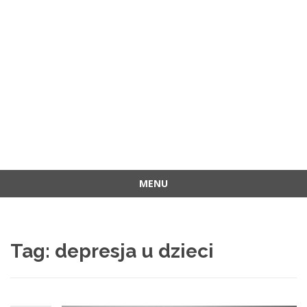
MENU
Przejdź
do
treści
Tag:
depresja u dzieci