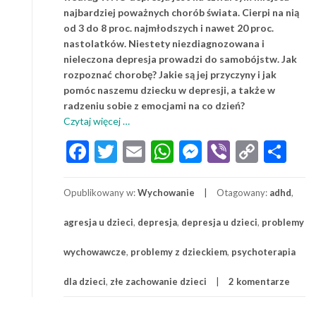
najbardziej poważnych chorób świata. Cierpi na nią
od 3 do 8 proc. najmłodszych i nawet 20 proc.
nastolatków. Niestety niezdiagnozowana i
nieleczona depresja prowadzi do samobójstw. Jak
rozpoznać chorobę? Jakie są jej przyczyny i jak
pomóc naszemu dziecku w depresji, a także w
radzeniu sobie z emocjami na co dzień?
o
Czytaj więcej
…
Jak
Facebook
Twitter
Email
WhatsApp
Messenger
Viber
Copy
Sh
pomóc
Link
dziecku
w
Opublikowany w:
Wychowanie
Otagowany:
adhd
,
depresji?
agresja u dzieci
,
depresja
,
depresja u dzieci
,
problemy
wychowawcze
,
problemy z dzieckiem
,
psychoterapia
dla dzieci
,
złe zachowanie dzieci
2 komentarze