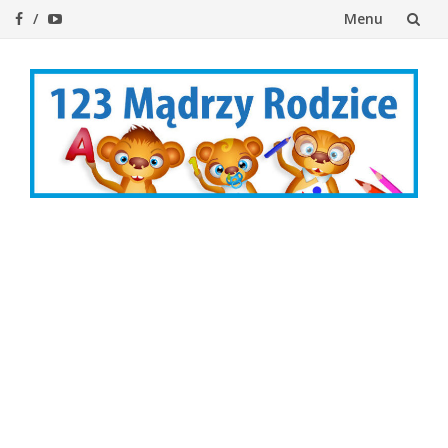
Menu
Przejdź
do
treści