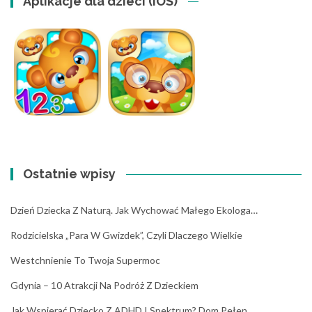
Aplikacje dla dzieci (iOS)
Ostatnie wpisy
Dzień Dziecka Z Naturą. Jak Wychować Małego Ekologa…
Rodzicielska „para W Gwizdek”, Czyli Dlaczego Wielkie
Westchnienie To Twoja Supermoc
Gdynia – 10 Atrakcji Na Podróż Z Dzieckiem
Jak Wspierać Dziecko Z ADHD I Spektrum? Dom Pełen