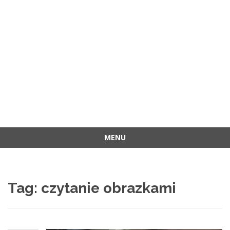
MENU
Przejdź
do
treści
Tag:
czytanie obrazkami