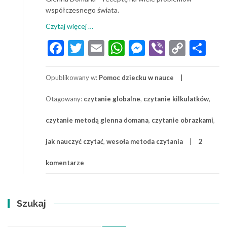
współczesnego świata.
o
Czytaj więcej
…
Czytanie
Facebook
Twitter
Email
WhatsApp
Messenger
Viber
Copy
Sh
globalne:
Link
nauka
czytania
Opublikowany w:
Pomoc dziecku w nauce
metodą
Glenna
Otagowany:
czytanie globalne
,
czytanie kilkulatków
,
Domana
czytanie metodą glenna domana
,
czytanie obrazkami
,
jak nauczyć czytać
,
wesoła metoda czytania
2
komentarze
Szukaj