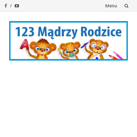
Menu
Przejdź
do
treści