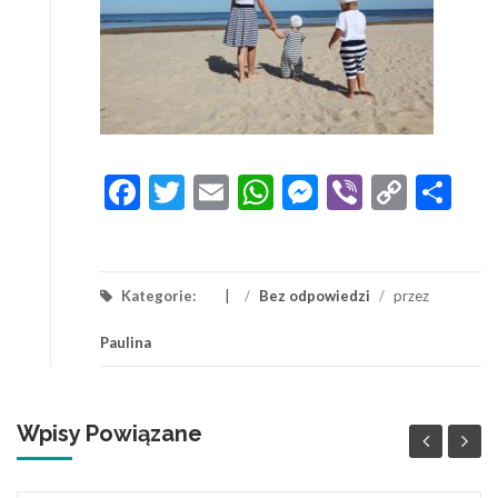
Facebook
Twitter
Email
WhatsApp
Messenger
Viber
Copy
Sh
Link
Kategorie:
/
Bez odpowiedzi
/
przez
Paulina
Wpisy Powiązane