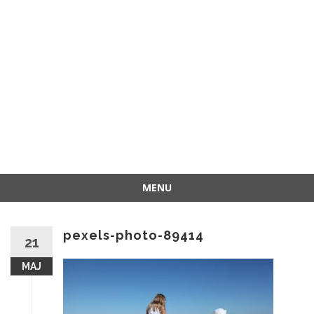
MENU
Przejdź
do
pexels-photo-89414
treści
21
MAJ