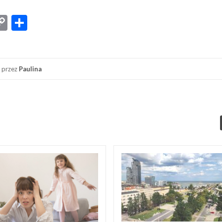
App
senger
iber
Copy
Share
Link
przez
Paulina