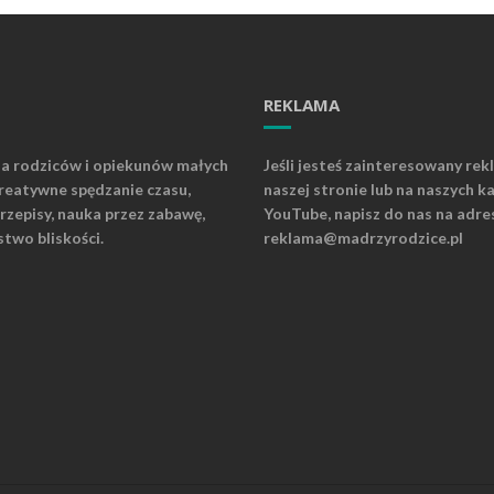
REKLAMA
la rodziców i opiekunów małych
Jeśli jesteś zainteresowany rek
kreatywne spędzanie czasu,
naszej stronie lub na naszych k
rzepisy, nauka przez zabawę,
YouTube, napisz do nas na adre
stwo bliskości.
reklama@madrzyrodzice.pl