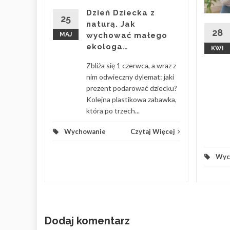
enie z
Dzień Dziecka z
ku, gdy
25
naturą. Jak
as z
28
MAJ
wychować małego
ekologa…
KWI
 Więcej
Zbliża się 1 czerwca, a wraz z
nim odwieczny dylemat: jaki
prezent podarować dziecku?
Kolejna plastikowa zabawka,
która po trzech...
Wychowanie
Czytaj Więcej
Wyc
Dodaj komentarz