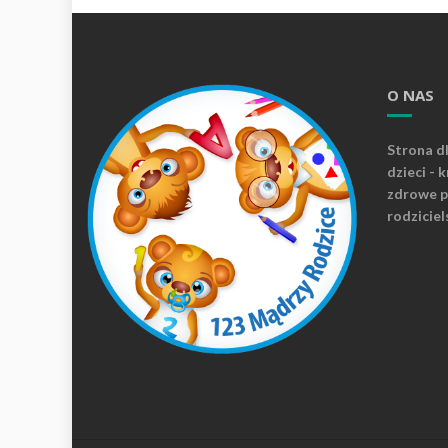
O NAS
Strona d
dzieci - 
zdrowe p
rodziciel