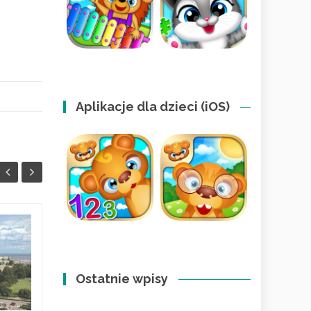
Aplikacje dla dzieci (iOS)
Jak wspierać dziecko
11
09
z ADHD i spektrum?
KWI
Dom pełen
KWI
Ostatnie wpisy
zrozumienia
W 2026 roku coraz rzadziej