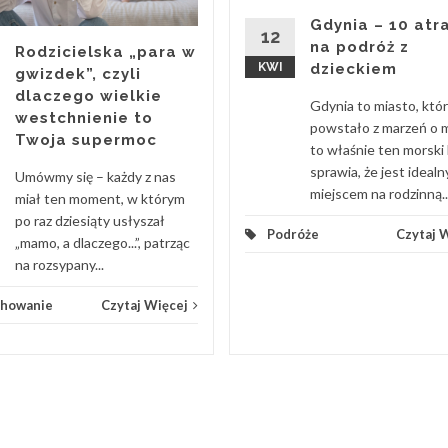
Gdynia – 10 atra
12
na podróż z
Rodzicielska „para w
KWI
dzieckiem
gwizdek”, czyli
dlaczego wielkie
Gdynia to miasto, któ
westchnienie to
powstało z marzeń o m
Twoja supermoc
to właśnie ten morski 
sprawia, że jest ideal
Umówmy się – każdy z nas
miejscem na rodzinną..
miał ten moment, w którym
po raz dziesiąty usłyszał
Podróże
Czytaj 
„mamo, a dlaczego...”, patrząc
na rozsypany...
howanie
Czytaj Więcej