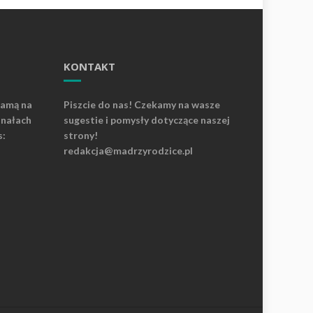
KONTAKT
lamą na
Piszcie do nas! Czekamy na wasze
anałach
sugestie i pomysły dotyczące naszej
s:
strony!
redakcja@madrzyrodzice.pl