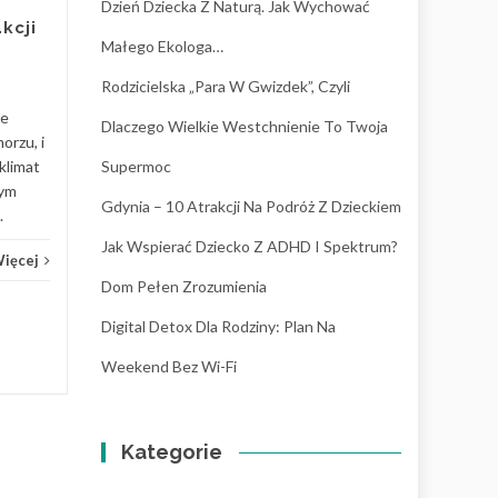
Dzień Dziecka Z Naturą. Jak Wychować
patrzymy na neuroatypowość
kcji
przez pryzmat „deficytów”, a
Małego Ekologa…
częściej jako na unikalny
Rodzicielska „para W Gwizdek”, Czyli
sposób...
re
Dlaczego Wielkie Westchnienie To Twoja
Wychowanie
Czytaj Więcej
Wych
orzu, i
klimat
Supermoc
nym
Gdynia – 10 Atrakcji Na Podróż Z Dzieckiem
.
Jak Wspierać Dziecko Z ADHD I Spektrum?
Więcej
Dom Pełen Zrozumienia
Digital Detox Dla Rodziny: Plan Na
Weekend Bez Wi-Fi
Kategorie