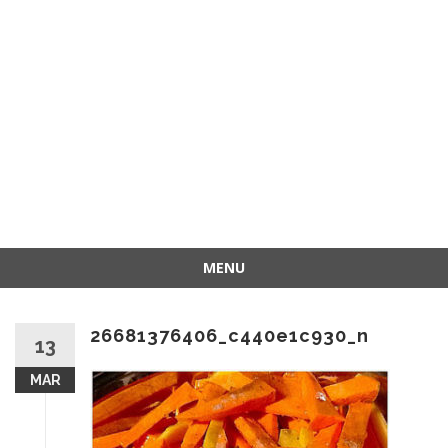
MENU
Przejdź
do
26681376406_c440e1c930_n
treści
13
MAR