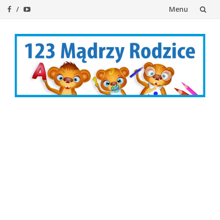
Menu
Przejdź
do
treści