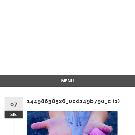
MENU
Przejdź
do
14498638526_0cd149b790_c (1)
treści
07
SIE