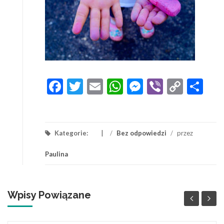
Facebook
Twitter
Email
WhatsApp
Messenger
Viber
Copy
Sh
Link
Kategorie:
/
Bez odpowiedzi
/
przez
Paulina
Wpisy Powiązane