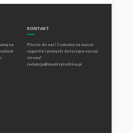
KONTAKT
lamą na
Piszcie do nas! Czekamy na wasze
anałach
sugestie i pomysły dotyczące naszej
s:
strony!
redakcja@madrzyrodzice.pl