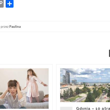
App
senger
iber
Copy
Share
Link
przez
Paulina
Gdynia – 10 atra