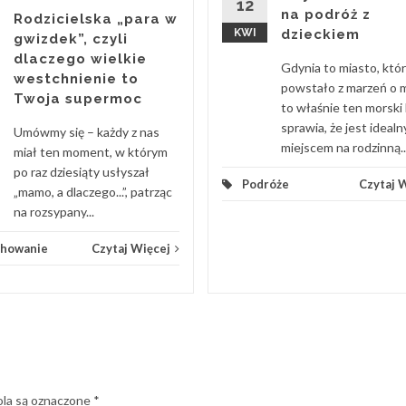
12
na podróż z
Rodzicielska „para w
KWI
dzieckiem
gwizdek”, czyli
dlaczego wielkie
Gdynia to miasto, któ
westchnienie to
powstało z marzeń o m
Twoja supermoc
to właśnie ten morski 
sprawia, że jest ideal
Umówmy się – każdy z nas
miejscem na rodzinną..
miał ten moment, w którym
po raz dziesiąty usłyszał
Podróże
Czytaj 
„mamo, a dlaczego...”, patrząc
na rozsypany...
howanie
Czytaj Więcej
la są oznaczone
*