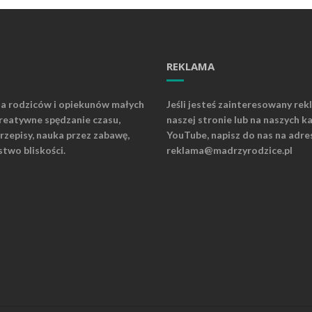
REKLAMA
la rodziców i opiekunów małych
Jeśli jesteś zainteresowany rek
kreatywne spędzanie czasu,
naszej stronie lub na naszych k
rzepisy, nauka przez zabawę,
YouTube, napisz do nas na adre
stwo bliskości.
reklama@madrzyrodzice.pl