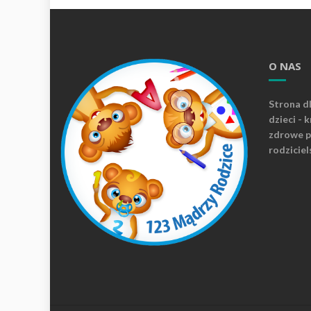
O NAS
Strona d
dzieci - 
zdrowe p
rodziciel