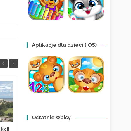
Aplikacje dla dzieci (iOS)
Jak wspierać dziecko
11
09
z ADHD i spektrum?
KWI
Dom pełen
KWI
zrozumienia
Ostatnie wpisy
W 2026 roku coraz rzadziej
patrzymy na neuroatypowość
kcji