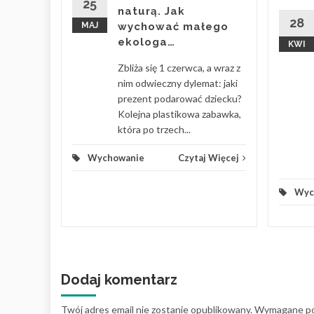
ku, gdy
25
naturą. Jak
as z
28
MAJ
wychować małego
ekologa…
KWI
 Więcej
Zbliża się 1 czerwca, a wraz z
nim odwieczny dylemat: jaki
prezent podarować dziecku?
Kolejna plastikowa zabawka,
która po trzech...
Wychowanie
Czytaj Więcej
Wyc
Dodaj komentarz
Twój adres email nie zostanie opublikowany.
Wymagane po