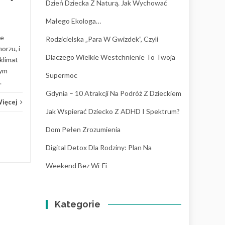
przez pryzmat „deficytów”, a
Dzień Dziecka Z Naturą. Jak Wychować
częściej jako na unikalny
Małego Ekologa…
sposób...
re
Rodzicielska „para W Gwizdek”, Czyli
Wychowanie
Czytaj Więcej
Wych
orzu, i
Dlaczego Wielkie Westchnienie To Twoja
klimat
nym
Supermoc
.
Gdynia – 10 Atrakcji Na Podróż Z Dzieckiem
Więcej
Jak Wspierać Dziecko Z ADHD I Spektrum?
Dom Pełen Zrozumienia
Digital Detox Dla Rodziny: Plan Na
Weekend Bez Wi-Fi
Kategorie