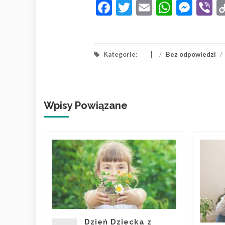
Facebook
Twitter
Email
Whats
Mes
V
Kategorie:
/
Bez odpowiedzi
/
Wpisy Powiązane
dla
na
i-Fi
e, jak
e
enie z
Dzień Dziecka z