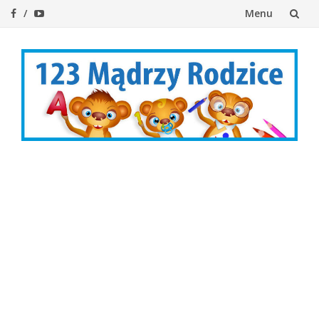
Menu
Przejdź
do
treści