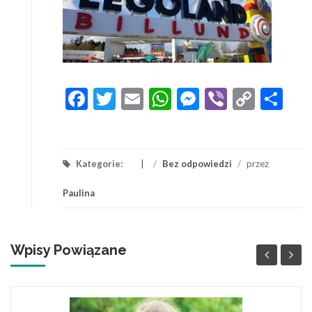
Facebook
Twitter
Email
WhatsApp
Messenger
Viber
Copy
Sh
Link
Kategorie:
/
Bez odpowiedzi
/
przez
Paulina
Wpisy Powiązane