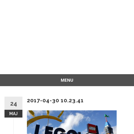
MENU
Przejdź
do
2017-04-30 10.23.41
treści
24
MAJ