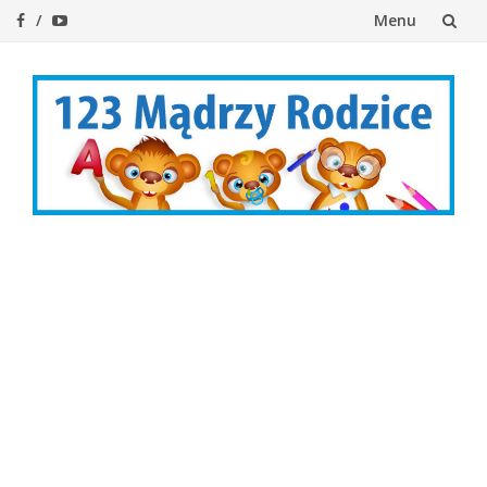
Menu
Przejdź
do
treści