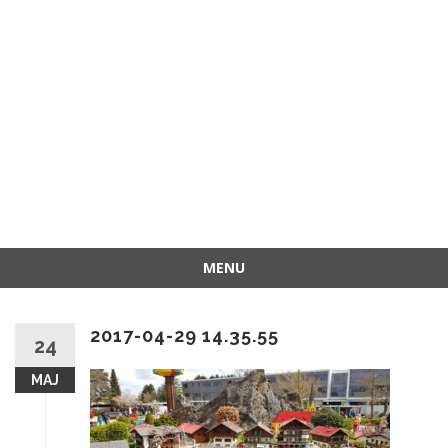
MENU
Przejdź
do
2017-04-29 14.35.55
treści
24
MAJ