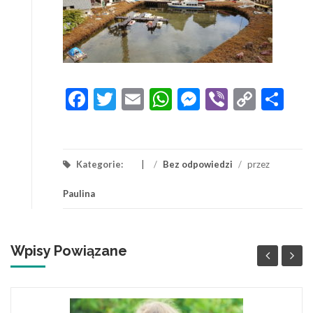
Facebook
Twitter
Email
WhatsApp
Messenger
Viber
Copy
Sh
Link
Kategorie:
/
Bez odpowiedzi
/
przez
Paulina
Wpisy Powiązane