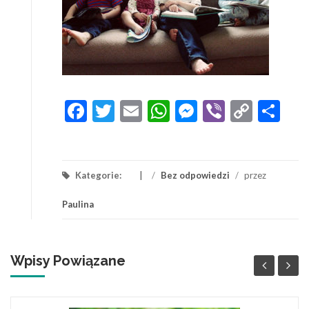
Facebook
Twitter
Email
WhatsApp
Messenger
Viber
Copy
Sh
Link
Kategorie:
/
Bez odpowiedzi
/
przez
Paulina
Wpisy Powiązane