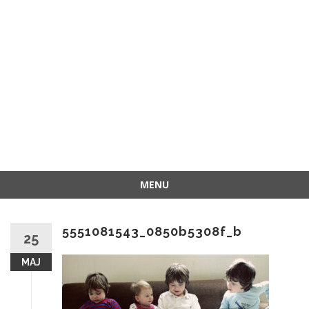
MENU
Przejdź
do
5551081543_0850b5308f_b
treści
25
MAJ