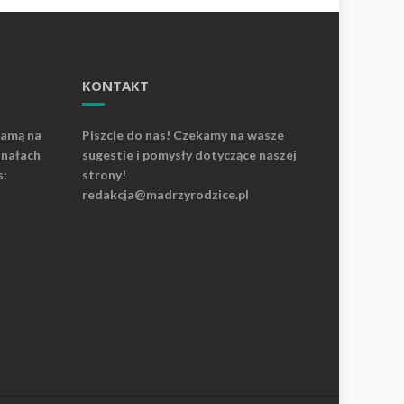
KONTAKT
lamą na
Piszcie do nas! Czekamy na wasze
anałach
sugestie i pomysły dotyczące naszej
s:
strony!
redakcja@madrzyrodzice.pl