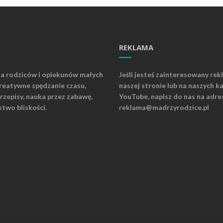
REKLAMA
la rodziców i opiekunów małych
Jeśli jesteś zainteresowany rek
kreatywne spędzanie czasu,
naszej stronie lub na naszych k
rzepisy, nauka przez zabawę,
YouTube, napisz do nas na adre
stwo bliskości.
reklama@madrzyrodzice.pl