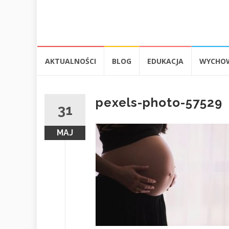
Przejdź
AKTUALNOŚCI
BLOG
EDUKACJA
WYCHO
do
treści
pexels-photo-57529
31
MAJ