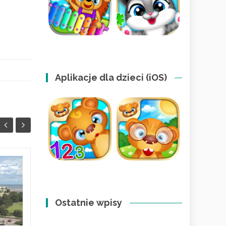
Aplikacje dla dzieci (iOS)
Jak wspierać dziecko
11
09
z ADHD i spektrum?
KWI
Dom pełen
KWI
Ostatnie wpisy
zrozumienia
W 2026 roku coraz rzadziej