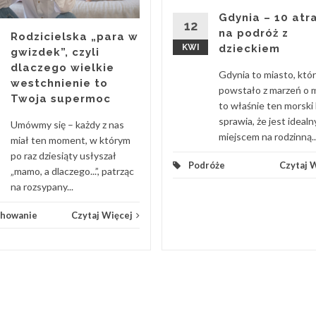
Gdynia – 10 atra
12
na podróż z
Rodzicielska „para w
KWI
dzieckiem
gwizdek”, czyli
dlaczego wielkie
Gdynia to miasto, któ
westchnienie to
powstało z marzeń o m
Twoja supermoc
to właśnie ten morski 
sprawia, że jest ideal
Umówmy się – każdy z nas
miejscem na rodzinną..
miał ten moment, w którym
po raz dziesiąty usłyszał
Podróże
Czytaj 
„mamo, a dlaczego...”, patrząc
na rozsypany...
howanie
Czytaj Więcej