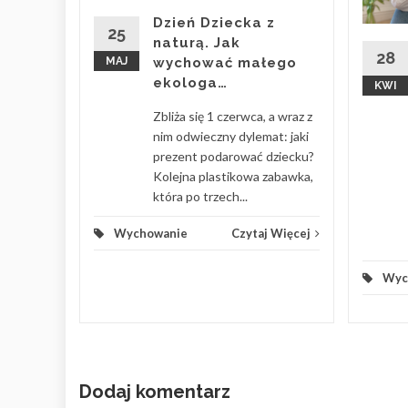
enie z
Dzień Dziecka z
ku, gdy
25
naturą. Jak
as z
28
MAJ
wychować małego
ekologa…
KWI
 Więcej
Zbliża się 1 czerwca, a wraz z
nim odwieczny dylemat: jaki
prezent podarować dziecku?
Kolejna plastikowa zabawka,
która po trzech...
Wychowanie
Czytaj Więcej
Wyc
Dodaj komentarz