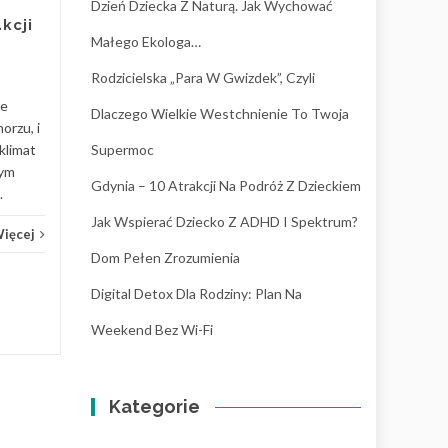
Dzień Dziecka Z Naturą. Jak Wychować
patrzymy na neuroatypowość
kcji
przez pryzmat „deficytów”, a
Małego Ekologa…
częściej jako na unikalny
Rodzicielska „para W Gwizdek”, Czyli
sposób...
re
Dlaczego Wielkie Westchnienie To Twoja
Wychowanie
Czytaj Więcej
Wych
orzu, i
klimat
Supermoc
nym
Gdynia – 10 Atrakcji Na Podróż Z Dzieckiem
.
Jak Wspierać Dziecko Z ADHD I Spektrum?
Więcej
Dom Pełen Zrozumienia
Digital Detox Dla Rodziny: Plan Na
Weekend Bez Wi-Fi
Kategorie