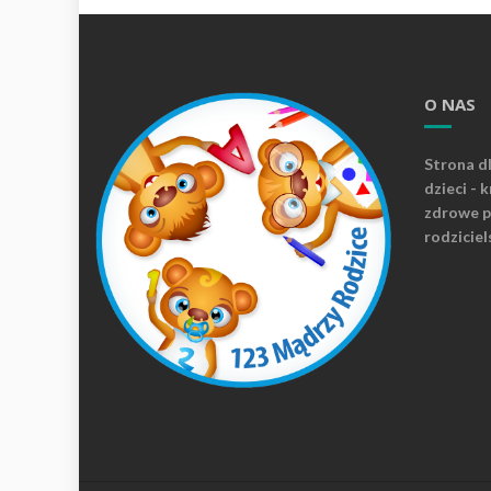
O NAS
Strona d
dzieci - 
zdrowe p
rodziciel