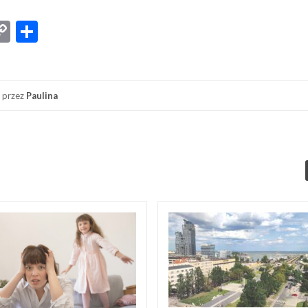
App
senger
iber
Copy
Share
Link
przez
Paulina