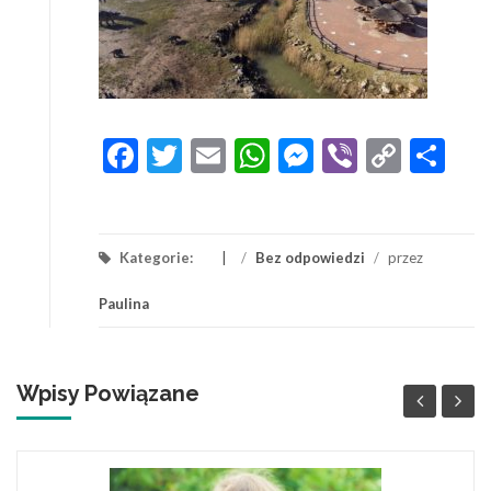
Facebook
Twitter
Email
WhatsApp
Messenger
Viber
Copy
Sh
Link
Kategorie:
/
Bez odpowiedzi
/
przez
Paulina
Wpisy Powiązane