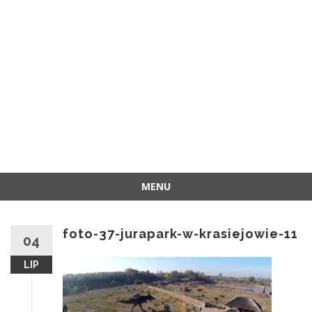
MENU
Przejdź
do
foto-37-jurapark-w-krasiejowie-11
treści
04
LIP