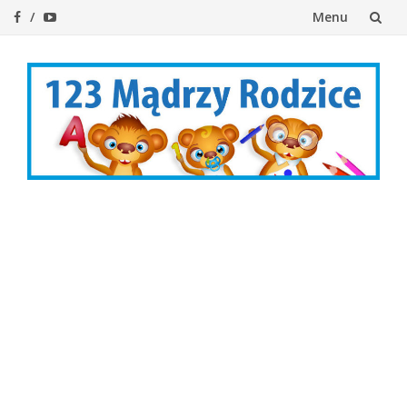
Menu
Przejdź
do
treści