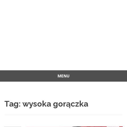
MENU
Przejdź
do
treści
Tag:
wysoka gorączka