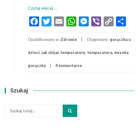
o
Czytaj więcej
…
Gorączka
Facebook
Twitter
Email
WhatsApp
Messenger
Viber
Copy
Sh
u
Link
dziecka:
kiedy
Opublikowany w:
Zdrowie
Otagowany:
gorączka u
do
szpitala,
dzieci
,
jak zbijać temperaturę
,
temperatura
,
wysoka
lekarza?
Przyczyny
gorączka
4 komentarze
i
domowe
sposoby
walki
Szukaj
Szukaj: