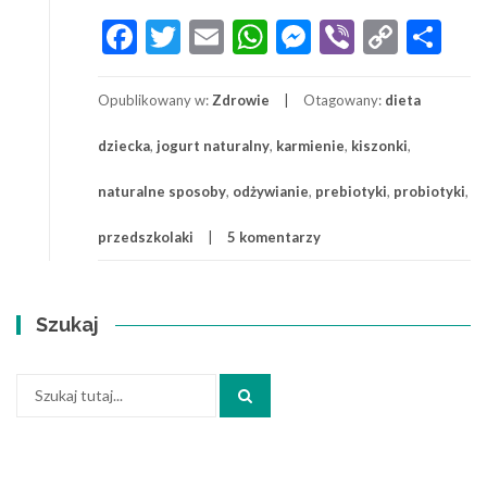
Naturalne
Facebook
Twitter
Email
WhatsApp
Messenger
Viber
Copy
Sh
probiotyki
Link
dla
dzieci
Opublikowany w:
Zdrowie
Otagowany:
dieta
dziecka
,
jogurt naturalny
,
karmienie
,
kiszonki
,
naturalne sposoby
,
odżywianie
,
prebiotyki
,
probiotyki
,
przedszkolaki
5 komentarzy
Szukaj
Szukaj: