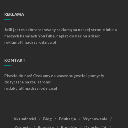
REKLAMA
Jeśli jesteś zainteresowany reklamą na naszej stronie lub na
naszych kanałach YouTube, napisz do nas na adres:
reklama@madrzyrodzice.pl
KONTAKT
Piszcie do nas! Czekamy na wasze sugestie i pomysły
dotyczące naszej strony!
redakcja@madrzyrodzice.pl
Aktualności
Blog
Edukacja
Wychowanie
Zdrowie
Przepisy
Podróże
Dziecko TV