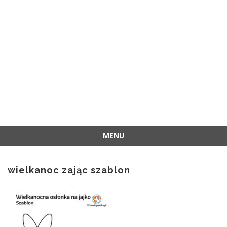
MENU
Przejdź
do
wielkanoc zając szablon
treści