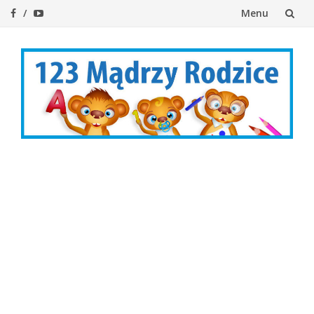
Menu
Przejdź
do
treści