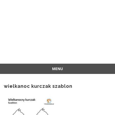
MENU
Przejdź
do
wielkanoc kurczak szablon
treści