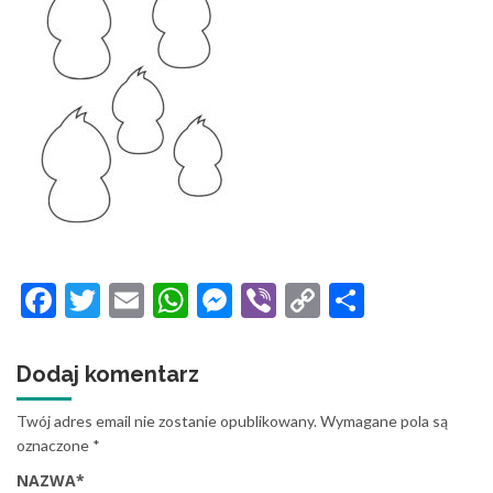
Facebook
Twitter
Email
WhatsApp
Messenger
Viber
Copy
Share
Link
Dodaj komentarz
Twój adres email nie zostanie opublikowany.
Wymagane pola są
oznaczone
*
NAZWA
*