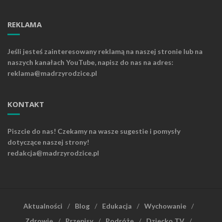
REKLAMA
Jeśli jesteś zainteresowany reklamą na naszej stronie lub na
naszych kanałach YouTube, napisz do nas na adres:
reklama@madrzyrodzice.pl
KONTAKT
Piszcie do nas! Czekamy na wasze sugestie i pomysły
dotyczące naszej strony!
redakcja@madrzyrodzice.pl
Aktualności
Blog
Edukacja
Wychowanie
Zdrowie
Przepisy
Podróże
Dziecko TV