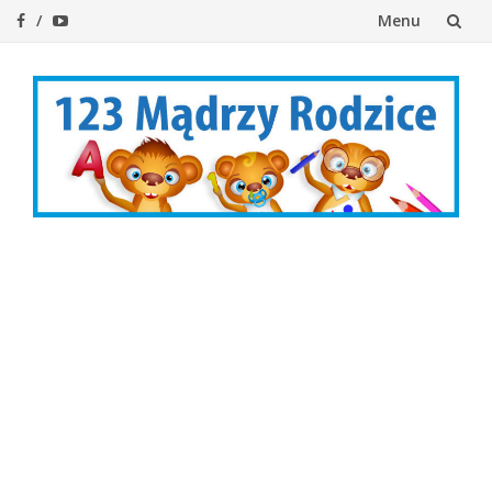
Menu
Przejdź
do
treści