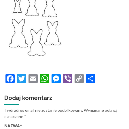
Facebook
Twitter
Email
WhatsApp
Messenger
Viber
Copy
Share
Link
Dodaj komentarz
Twój adres email nie zostanie opublikowany.
Wymagane pola są
oznaczone
*
NAZWA
*