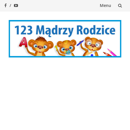
Menu
Przejdź
do
treści