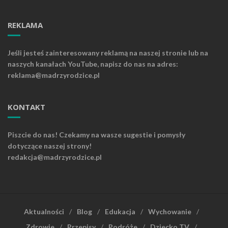
REKLAMA
Jeśli jesteś zainteresowany reklamą na naszej stronie lub na
naszych kanałach YouTube, napisz do nas na adres:
reklama@madrzyrodzice.pl
KONTAKT
Piszcie do nas! Czekamy na wasze sugestie i pomysły
dotyczące naszej strony!
redakcja@madrzyrodzice.pl
Aktualności
Blog
Edukacja
Wychowanie
Zdrowie
Przepisy
Podróże
Dziecko TV