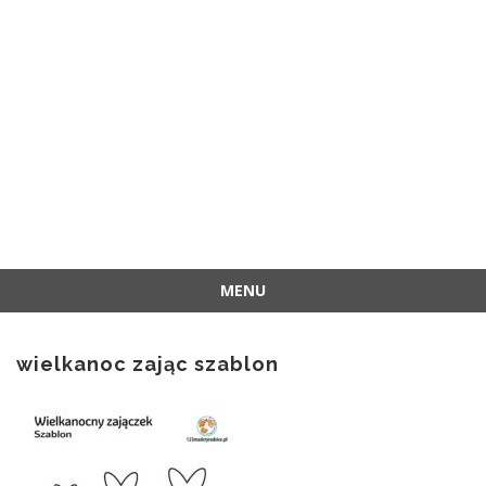
MENU
Przejdź
do
wielkanoc zając szablon
treści