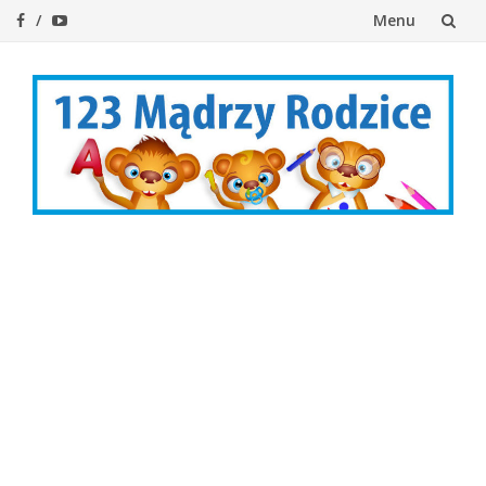
Menu
Przejdź
do
treści