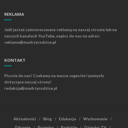
REKLAMA
Jeśli jesteś zainteresowany reklamą na naszej stronie lub na
naszych kanałach YouTube, napisz do nas na adres:
reklama@madrzyrodzice.pl
KONTAKT
Piszcie do nas! Czekamy na wasze sugestie i pomysły
dotyczące naszej strony!
redakcja@madrzyrodzice.pl
Aktualności
Blog
Edukacja
Wychowanie
Zdrowie
Przepisy
Podróże
Dziecko TV