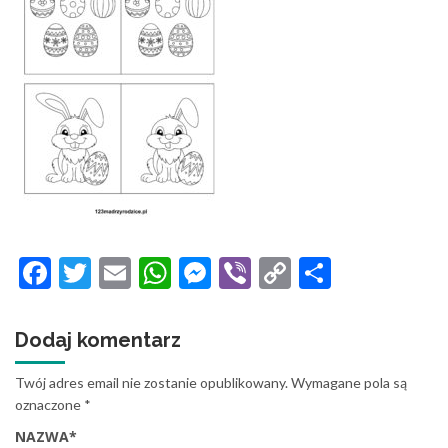
Facebook
Twitter
Email
WhatsApp
Messenger
Viber
Copy
Share
Link
Dodaj komentarz
Twój adres email nie zostanie opublikowany.
Wymagane pola są
oznaczone
*
NAZWA
*