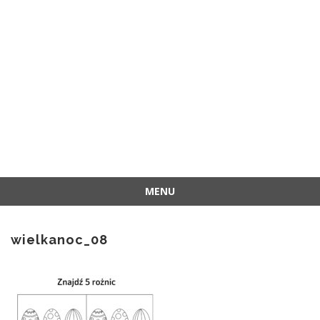
MENU
Przejdź
do
wielkanoc_08
treści