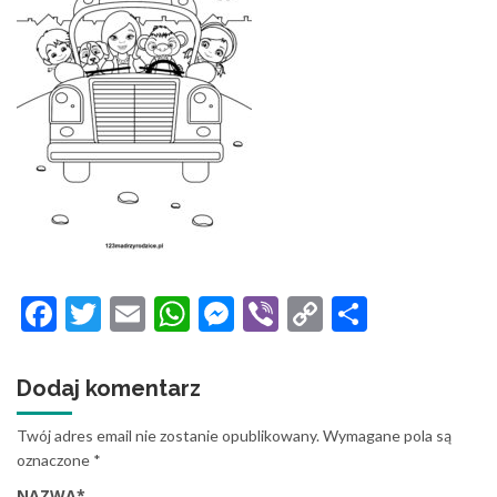
Facebook
Twitter
Email
WhatsApp
Messenger
Viber
Copy
Share
Link
Dodaj komentarz
Twój adres email nie zostanie opublikowany.
Wymagane pola są
oznaczone
*
NAZWA
*