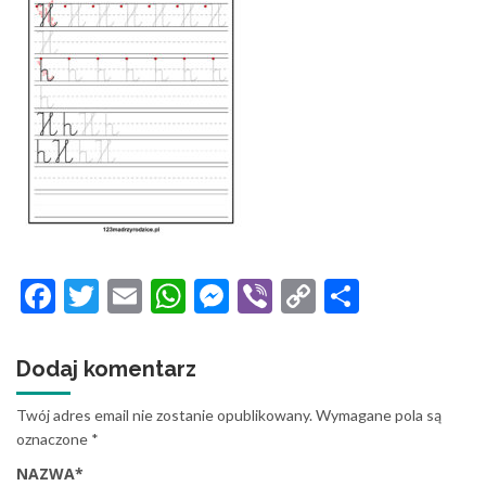
Facebook
Twitter
Email
WhatsApp
Messenger
Viber
Copy
Share
Link
Dodaj komentarz
Twój adres email nie zostanie opublikowany.
Wymagane pola są
oznaczone
*
NAZWA
*