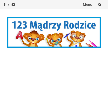
Menu
Przejdź
do
treści