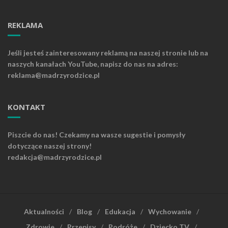
REKLAMA
Jeśli jesteś zainteresowany reklamą na naszej stronie lub na
naszych kanałach YouTube, napisz do nas na adres:
reklama@madrzyrodzice.pl
KONTAKT
Piszcie do nas! Czekamy na wasze sugestie i pomysły
dotyczące naszej strony!
redakcja@madrzyrodzice.pl
Aktualności
Blog
Edukacja
Wychowanie
Zdrowie
Przepisy
Podróże
Dziecko TV