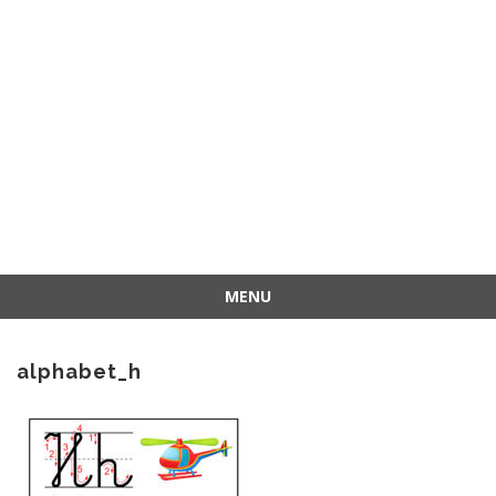
MENU
Przejdź
do
alphabet_h
treści