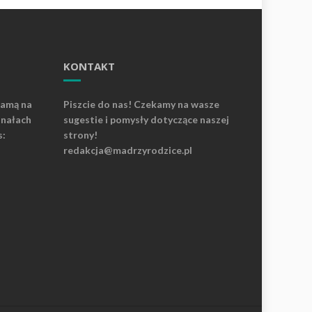
KONTAKT
lamą na
Piszcie do nas! Czekamy na wasze
anałach
sugestie i pomysły dotyczące naszej
s:
strony!
redakcja@madrzyrodzice.pl