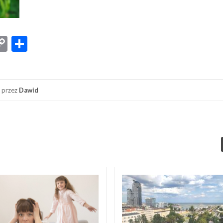
App
senger
iber
Copy
Share
Link
przez
Dawid