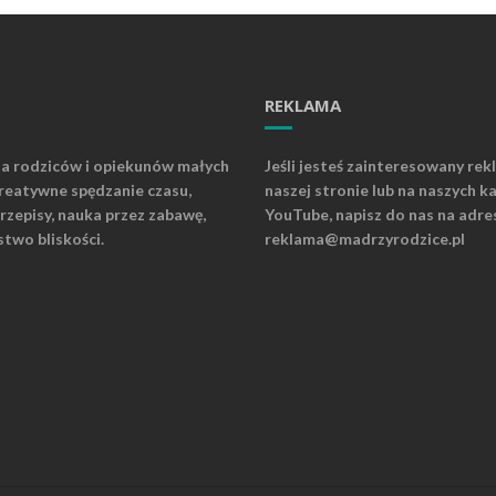
REKLAMA
la rodziców i opiekunów małych
Jeśli jesteś zainteresowany rek
kreatywne spędzanie czasu,
naszej stronie lub na naszych k
rzepisy, nauka przez zabawę,
YouTube, napisz do nas na adre
stwo bliskości.
reklama@madrzyrodzice.pl