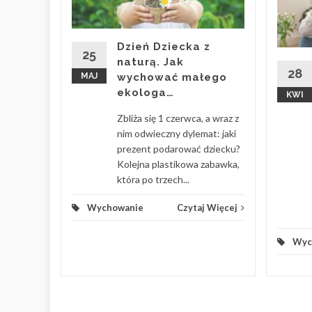
e, jak
e
enie z
Dzień Dziecka z
ku, gdy
25
naturą. Jak
as z
28
MAJ
wychować małego
ekologa…
KWI
 Więcej
Zbliża się 1 czerwca, a wraz z
nim odwieczny dylemat: jaki
prezent podarować dziecku?
Kolejna plastikowa zabawka,
która po trzech...
Wychowanie
Czytaj Więcej
Wyc