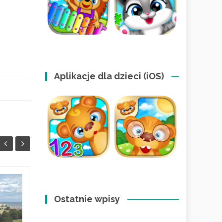
Aplikacje dla dzieci (iOS)
Jak wspierać dziecko
11
09
z ADHD i spektrum?
Ostatnie wpisy
KWI
Dom pełen
KWI
zrozumienia