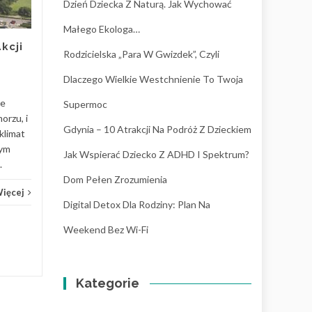
Dzień Dziecka Z Naturą. Jak Wychować
W 2026 roku coraz rzadziej
Małego Ekologa…
patrzymy na neuroatypowość
kcji
przez pryzmat „deficytów”, a
Rodzicielska „para W Gwizdek”, Czyli
częściej jako na unikalny
Dlaczego Wielkie Westchnienie To Twoja
sposób...
re
Supermoc
Wychowanie
Czytaj Więcej
Wych
orzu, i
Gdynia – 10 Atrakcji Na Podróż Z Dzieckiem
klimat
nym
Jak Wspierać Dziecko Z ADHD I Spektrum?
.
Dom Pełen Zrozumienia
Więcej
Digital Detox Dla Rodziny: Plan Na
Weekend Bez Wi-Fi
Kategorie