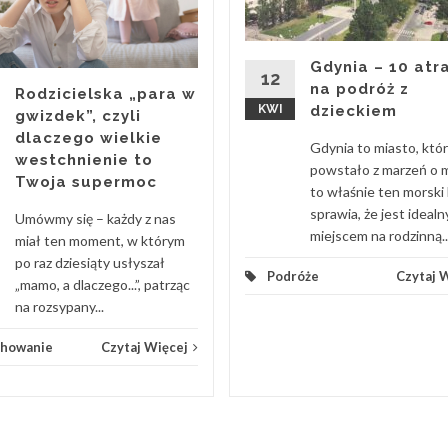
Gdynia – 10 atra
12
na podróż z
Rodzicielska „para w
KWI
dzieckiem
gwizdek”, czyli
dlaczego wielkie
Gdynia to miasto, któ
westchnienie to
powstało z marzeń o m
Twoja supermoc
to właśnie ten morski 
sprawia, że jest ideal
Umówmy się – każdy z nas
miejscem na rodzinną..
miał ten moment, w którym
po raz dziesiąty usłyszał
Podróże
Czytaj 
„mamo, a dlaczego...”, patrząc
na rozsypany...
howanie
Czytaj Więcej