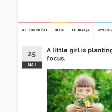
Przejdź
AKTUALNOŚCI
BLOG
EDUKACJA
WYCHO
do
treści
A little girl is plan
25
focus.
MAJ