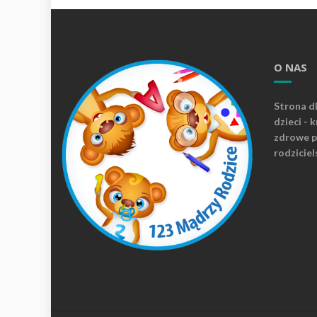
O NAS
Strona d
dzieci - 
zdrowe p
rodziciel