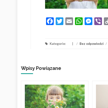
Facebook
Twitter
Email
Whats
Mes
V
Kategorie:
/
Bez odpowiedzi
/
Wpisy Powiązane
dla
na
i-Fi