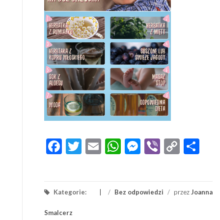
Facebook
Twitter
Email
WhatsApp
Messenger
Viber
Copy
Sh
Link
Kategorie:
/
Bez odpowiedzi
/
przez
Joanna
Smalcerz