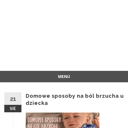
MENU
Przejdź
do
Domowe sposoby na ból brzucha u
treści
21
dziecka
SIE