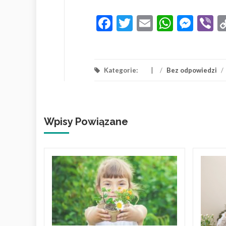
Facebook
Twitter
Email
Whats
Mes
V
Kategorie:
/
Bez odpowiedzi
/
Wpisy Powiązane
dla
na
i-Fi
e, jak
e