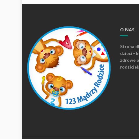
O NAS
Strona d
dzieci - 
zdrowe p
rodziciel