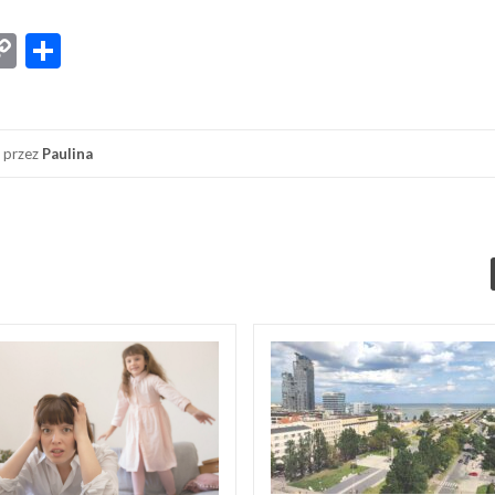
App
senger
iber
Copy
Share
Link
przez
Paulina