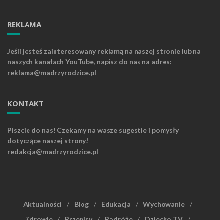
REKLAMA
Jeśli jesteś zainteresowany reklamą na naszej stronie lub na
naszych kanałach YouTube, napisz do nas na adres:
reklama@madrzyrodzice.pl
KONTAKT
Piszcie do nas! Czekamy na wasze sugestie i pomysły
dotyczące naszej strony!
redakcja@madrzyrodzice.pl
Aktualności
Blog
Edukacja
Wychowanie
Zdrowie
Przepisy
Podróże
Dziecko TV