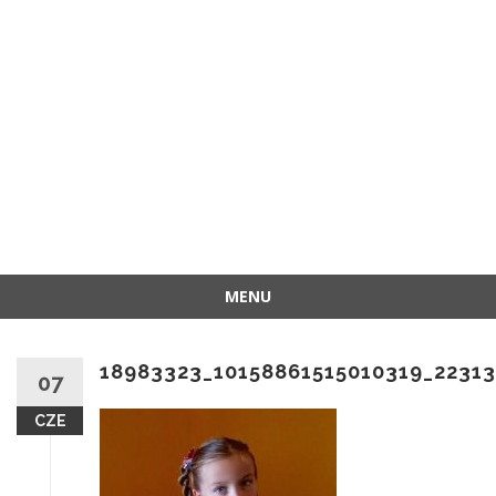
MENU
Przejdź
do
18983323_10158861515010319_2231
treści
07
CZE