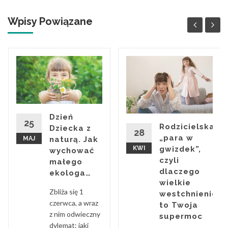
Wpisy Powiązane
Dzień
25
Rodzicielska
Dziecka z
28
„para w
MAJ
naturą. Jak
KWI
gwizdek”,
wychować
czyli
małego
dlaczego
ekologa…
wielkie
Zbliża się 1
westchnienie
czerwca, a wraz
to Twoja
z nim odwieczny
supermoc
dylemat: jaki