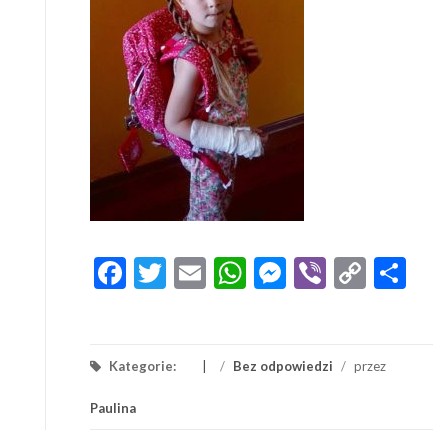
Facebook
Twitter
Email
WhatsApp
Messenger
Viber
Copy
Sh
Link
Kategorie:
/
Bez odpowiedzi
/
przez
Paulina