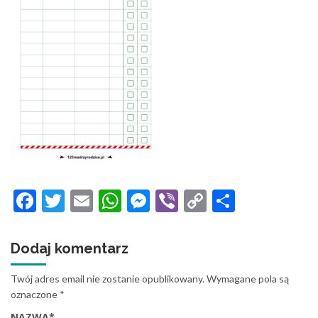
Facebook
Twitter
Email
WhatsApp
Messenger
Viber
Copy
Share
Link
Dodaj komentarz
Twój adres email nie zostanie opublikowany.
Wymagane pola są
oznaczone
*
NAZWA
*